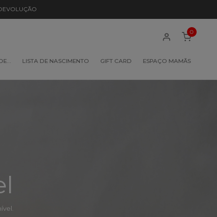
 DEVOLUÇÃO
0
 DE…
LISTA DE NASCIMENTO
GIFT CARD
ESPAÇO MAMÃS
el
vel.