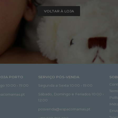
VOLTAR À LOJA
LOJA PORTO
SERVIÇO PÓS-VENDA
SOB
Cont
o 10:00 › 19:00
Segunda a Sexta 10:00 › 19:00
Term
Sábado, Domingo e Feriados 10:00 ›
spacomamas.pt
Polí
12:00
Mét
posvenda@espacomamas.pt
Envi
Troc