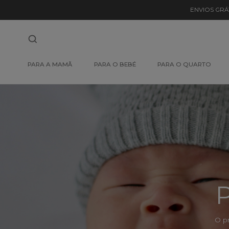
Detalhe
ENVIOS GRÁ
de
Produto
-
PARA A MAMÃ
PARA O BEBÉ
PARA O QUARTO
Sem
Produto
P
O p