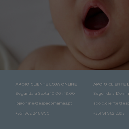
APOIO CLIENTE LOJA ONLINE
APOIO CLIENTE 
Segunda a Sexta 10:00 › 19:00
Segunda a Doming
lojaonline@espacomamas.pt
apoio.cliente@e
+351 962 246 800
+351 91 962 2393