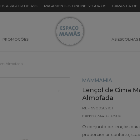
TIS A PARTIR DE 49€
·
PAGAMENTOS ONLINE SEGUROS
·
GARANTIA DE
PROMOÇÕES
AS ESCOLHAS
com Almofada
MAMMAMIA
Lençol de Cima M
Almofada
REF: 9900282101
EAN: 8013440203506
O conjunto de lençóis par
proporcionar conforto, su