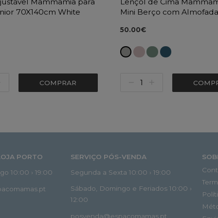
Ajustável Mammamia para
Lençol de Cima Mammam
nior 70X140cm White
Mini Berço com Almofad
50.00€
COMPRAR
COMP
LOJA PORTO
SERVIÇO PÓS-VENDA
SOB
Cont
o 10:00 › 19:00
Segunda a Sexta 10:00 › 19:00
Term
Sábado, Domingo e Feriados 10:00 ›
spacomamas.pt
Polí
12:00
Mét
posvenda@espacomamas.pt