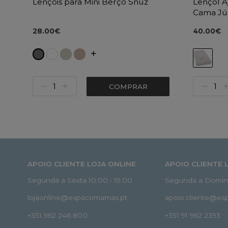
Lençóis para Mini Berço Snüz
Lençol 
Cama Jú
28.00€
40.00€
COMPRAR
APOIO CLIENTE LOJA ONLINE
APOIO CLIENTE 
Segunda a Sexta 10:00 › 19:00
Segunda a Doming
lojaonline@espacomamas.pt
apoio.cliente@e
+351 962 246 800
+351 91 962 2393