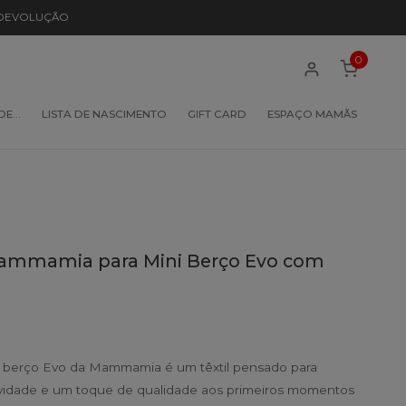
 DEVOLUÇÃO
0
 DE…
LISTA DE NASCIMENTO
GIFT CARD
ESPAÇO MAMÃS
ammamia para Mini Berço Evo com
a berço Evo da Mammamia é um têxtil pensado para
avidade e um toque de qualidade aos primeiros momentos