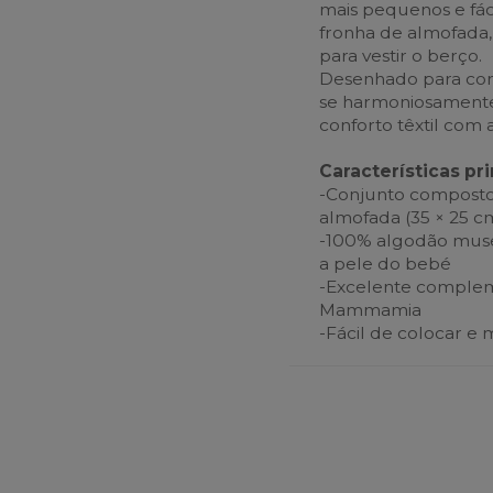
mais pequenos e fáci
fronha de almofada
para vestir o berço.
Desenhado para comb
se harmoniosamente
conforto têxtil com 
Características pri
-Conjunto composto 
almofada (35 × 25 c
-100% algodão musel
a pele do bebé
-Excelente complem
Mammamia
-Fácil de colocar e 