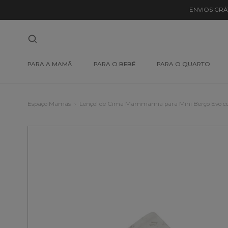
ENVIOS GRÁ
PARA A MAMÃ
PARA O BEBÉ
PARA O QUARTO
Espaço Mamãs
Lençol de Cima Mammamia para Mini Berço Evo 