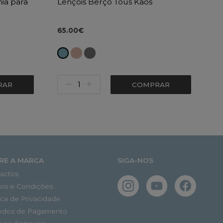
ia para
Lençóis Berço Tous Kaos
a
65.00€
RAR
COMPRAR
RE A MARCA
SIGA-NOS
actos
os e Condições
tica de Privacidade
odos de Pagamento