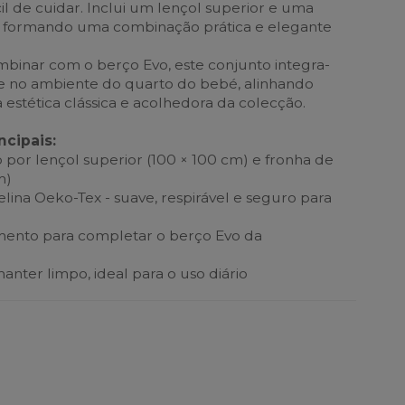
l de cuidar. Inclui um lençol superior e uma
, formando uma combinação prática e elegante
inar com o berço Evo, este conjunto integra-
 no ambiente do quarto do bebé, alinhando
a estética clássica e acolhedora da colecção.
ncipais:
por lençol superior (100 × 100 cm) e fronha de
m)
ina Oeko-Tex - suave, respirável e seguro para
ento para completar o berço Evo da
manter limpo, ideal para o uso diário