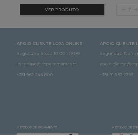
VER PRODUTO
APOIO CLIENTE LOJA ONLINE
APOIO CLIENTE 
Segunda a Sexta 10:00 › 19:00
Segunda a Doming
lojaonline@espacomamas.pt
apoio.cliente@e
+351 962 246 800
+351 91 962 2393
MÉTODOS DE PAGAMENTO
MÉTODOS DE EN