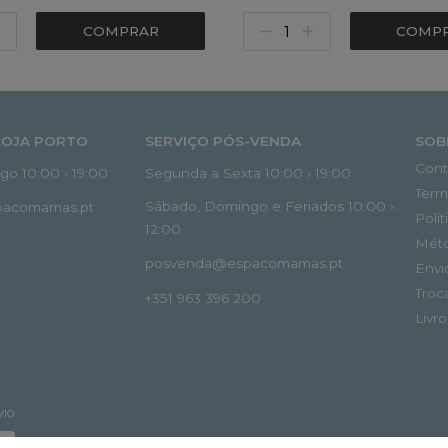
COMPRAR
COMP
LOJA PORTO
SERVIÇO PÓS-VENDA
SOB
Cont
o 10:00 › 19:00
Segunda a Sexta 10:00 › 19:00
Term
Sábado, Domingo e Feriados 10:00 ›
spacomamas.pt
Polí
12:00
Mét
posvenda@espacomamas.pt
Envi
Troc
+351 963 396 200
Livr
VIO