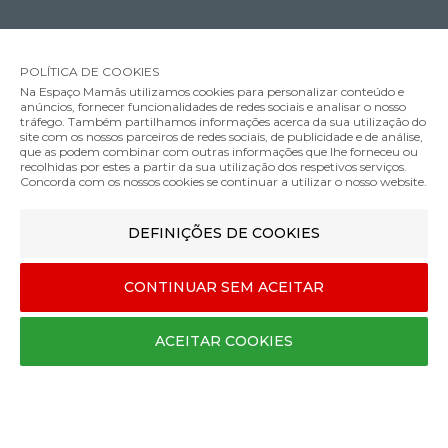
SOBRE A MARCA
Contactos
POLÍTICA DE COOKIES
Na Espaço Mamãs utilizamos cookies para personalizar conteúdo e
Termos e Condições
anúncios, fornecer funcionalidades de redes sociais e analisar o nosso
Política de Privacidade
tráfego. Também partilhamos informações acerca da sua utilização do
site com os nossos parceiros de redes sociais, de publicidade e de análise,
Métodos de Pagamento
que as podem combinar com outras informações que lhe forneceu ou
recolhidas por estes a partir da sua utilização dos respetivos serviços.
Envios e Entregas
Concorda com os nossos cookies se continuar a utilizar o nosso website.
Trocas e Devoluções
Livro de Reclamações
DEFINIÇÕES DE COOKIES
CONTINUAR SEM ACEITAR
ACEITAR COOKIES
MÉTODOS DE ENVIO