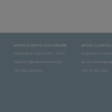
APOIO CLIENTE LOJA ONLINE
APOIO CLIENTE 
Segunda a Sexta 10:00 › 19:00
Segunda a Doming
lojaonline@espacomamas.pt
apoio.cliente@e
+351 962 246 800
+351 91 962 2393