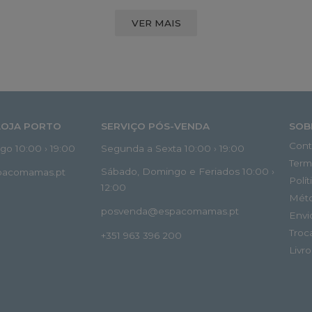
VER MAIS
LOJA PORTO
SERVIÇO PÓS-VENDA
SOB
Cont
o 10:00 › 19:00
Segunda a Sexta 10:00 › 19:00
Term
Sábado, Domingo e Feriados 10:00 ›
spacomamas.pt
Polí
12:00
Mét
posvenda@espacomamas.pt
Envi
Troc
+351 963 396 200
Livr