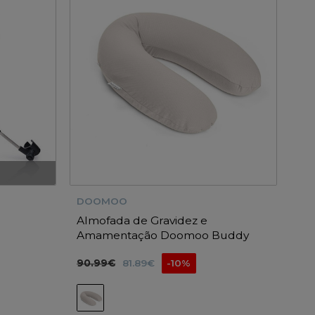
DOOMOO
Almofada de Gravidez e
Amamentação Doomoo Buddy
Tetra Jersey Sand
90.99€
81.89€
-10%