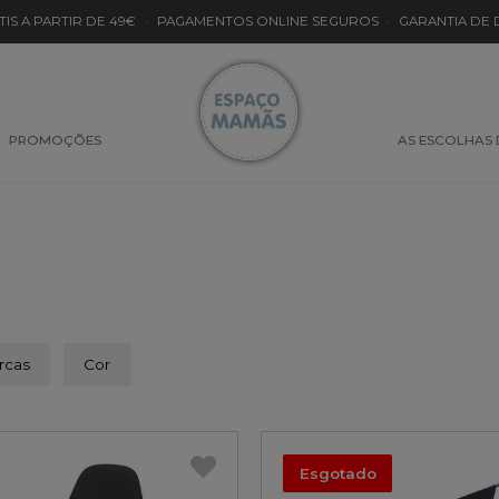
TIS A PARTIR DE 49€
·
PAGAMENTOS ONLINE SEGUROS
·
GARANTIA DE
PROMOÇÕES
AS ESCOLHAS
rcas
Cor
Esgotado