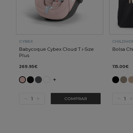
CYBEX
CHILDHO
Babycoque Cybex Cloud T i-Size
Bolsa C
Plus
269.95€
115.00€
COMPRAR