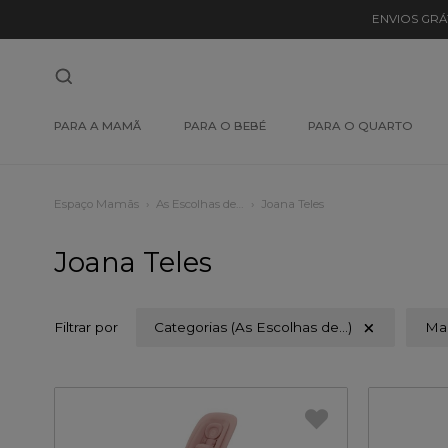
ENVIOS GRÁ
PARA A MAMÃ
PARA O BEBÉ
PARA O QUARTO
Espaço Mamãs
As Escolhas de…
Joana Teles
Joana Teles
Filtrar por
Categorias (As Escolhas de…)
Ma