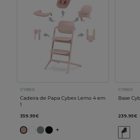
CYBEX
CYBEX
Cadeira de Papa Cybex Lemo 4 em
Base Cybe
1
359.95€
239.95€