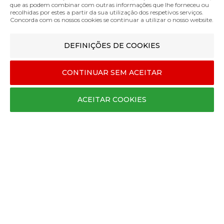
Segunda a Sexta 10:00 › 19:00
que as podem combinar com outras informações que lhe forneceu ou
recolhidas por estes a partir da sua utilização dos respetivos serviços.
Sábado, Domingo e Feriados 10:00 › 12:00
Concorda com os nossos cookies se continuar a utilizar o nosso website.
posvenda@espacomamas.pt
+351 963 396 200
DEFINIÇÕES DE COOKIES
SOBRE A MARCA
CONTINUAR SEM ACEITAR
Contactos
Termos e Condições
ACEITAR COOKIES
Política de Privacidade
Métodos de Pagamento
Envios e Entregas
Trocas e Devoluções
Livro de Reclamações