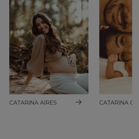
CATARINA AIRES
CATARINA OL