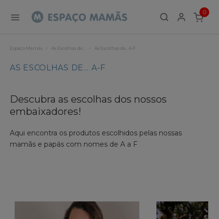
As
0
Escolhas
ITEMS
de…
Espaço Mamãs
As Escolhas de…
As Escolhas de…A-F
AS ESCOLHAS DE... A-F
Descubra as escolhas dos nossos
embaixadores!
Aqui encontra os produtos escolhidos pelas nossas
mamãs e papás com nomes de A a F