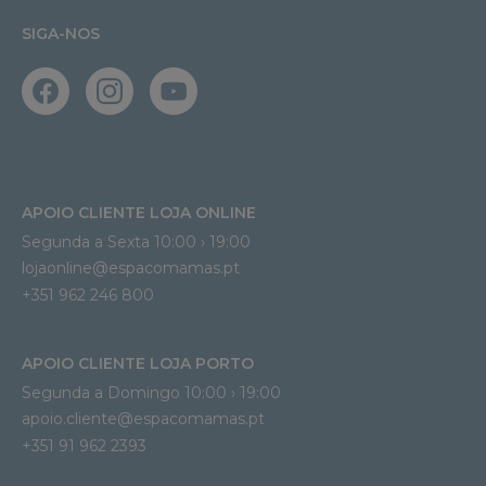
SIGA-NOS
APOIO CLIENTE LOJA ONLINE
Segunda a Sexta 10:00 › 19:00
lojaonline@espacomamas.pt 
+351 962 246 800
APOIO CLIENTE LOJA PORTO
Segunda a Domingo 10:00 › 19:00
apoio.cliente@espacomamas.pt 
+351 91 962 2393