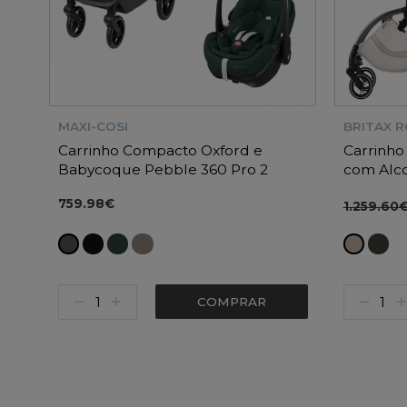
MAXI-COSI
BRITAX 
Carrinho Compacto Oxford e
Carrinho
Babycoque Pebble 360 Pro 2
com Alco
Maxi-Cosi
Base Var
759.98€
1.259.60
COMPRAR