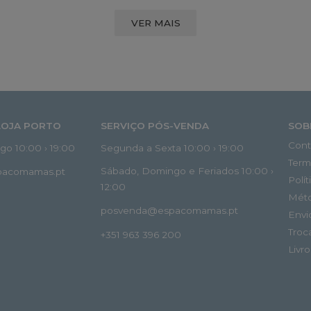
VER MAIS
LOJA PORTO
SERVIÇO PÓS-VENDA
SOB
Cont
o 10:00 › 19:00
Segunda a Sexta 10:00 › 19:00
Term
Sábado, Domingo e Feriados 10:00 ›
spacomamas.pt
Polí
12:00
Mét
posvenda@espacomamas.pt
Envi
Troc
+351 963 396 200
Livr