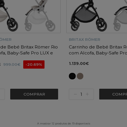
RÖMER
BRITAX RÖMER
 de Bebé Britax Römer Rio
Carrinho de Bebé Britax 
fa, Baby-Safe Pro LUX e
com Alcofa, Baby-Safe Pro
io 5Z
Base Vario 5Z
1.139.00€
€
999.00€
-20.69%
COMPRAR
COMP
A mostrar 12 produtos de 19 disponíveis