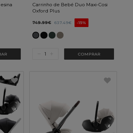
lesina
Carrinho de Bebé Duo Maxi-Cosi
Oxford Plus
749.99€
637.49€
-15%
RAR
COMPRAR