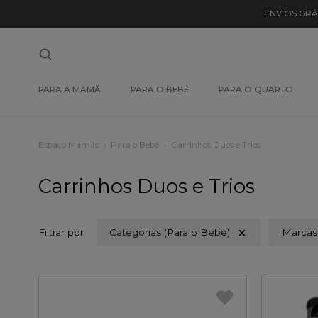
ENVIOS GRÁ
PARA A MAMÃ
PARA O BEBÉ
PARA O QUARTO
Espaço Mamãs
Para o Bebé
Carrinhos Duos e Trios
Carrinhos Duos e Trios
Filtrar por
Categorias (Para o Bebé)
Marcas