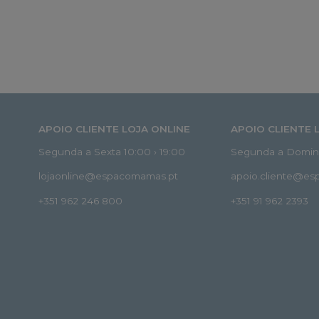
APOIO CLIENTE LOJA ONLINE
APOIO CLIENTE 
Segunda a Sexta 10:00 › 19:00
Segunda a Doming
lojaonline@espacomamas.pt
apoio.cliente@e
+351 962 246 800
+351 91 962 2393