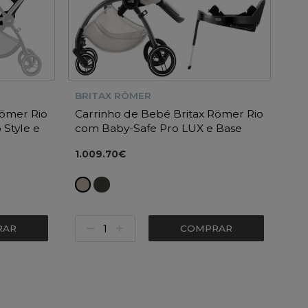
BRITAX RÖMER
Römer Rio
Carrinho de Bebé Britax Römer Rio
 Style e
com Baby-Safe Pro LUX e Base
Vario 5Z
1.009.70€
RAR
COMPRAR