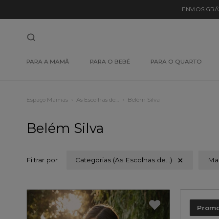
ENVIOS GRÁ
PARA A MAMÃ
PARA O BEBÉ
PARA O QUARTO
Espaço Mamãs
As Escolhas de…
Belém Silva
Belém Silva
Filtrar por
Categorias (As Escolhas de…)
Ma
Prom