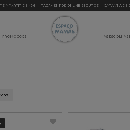
TIS A PARTIR DE 49€
·
PAGAMENTOS ONLINE SEGUROS
·
GARANTIA DE
PROMOÇÕES
AS ESCOLHAS
rcas
o