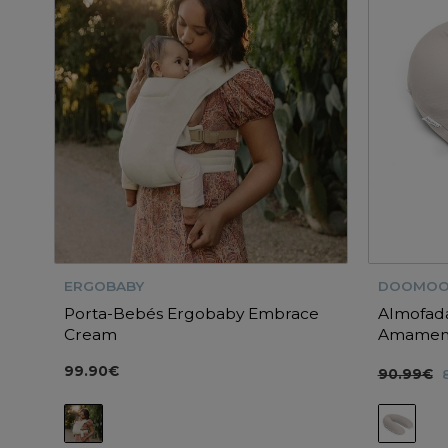
ERGOBABY
DOOMO
Porta-Bebés Ergobaby Embrace
Almofada
Cream
Amamen
Tetra Je
99.90€
90.99€