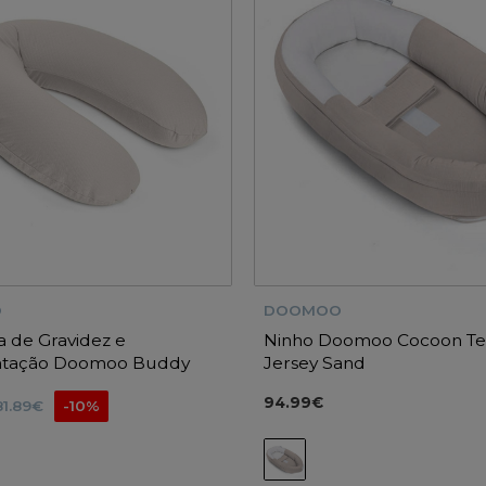
O
DOOMOO
 de Gravidez e
Ninho Doomoo Cocoon Te
tação Doomoo Buddy
Jersey Sand
rsey Sand
94.99€
81.89€
-10%