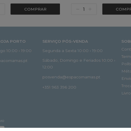
COMPRAR
COMP
LOJA PORTO
SERVIÇO PÓS-VENDA
SOB
Cont
o 10:00 › 19:00
Segunda a Sexta 10:00 › 19:00
Term
Sábado, Domingo e Feriados 10:00 ›
spacomamas.pt
Polí
12:00
Mét
posvenda@espacomamas.pt
Envi
Troc
+351 963 396 200
Livr
VIO