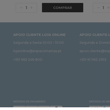
COMPRAR
APOIO CLIENTE LOJA ONLINE
APOIO CLIENTE 
Segunda a Sexta 10:00 › 19:00
Segunda a Doming
lojaonline@espacomamas.pt
apoio.cliente@e
+351 962 246 800
+351 91 962 2393
MÉTODOS DE PAGAMENTO
MÉTODOS DE EN