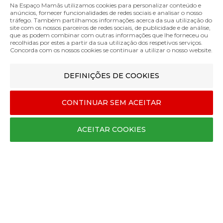
Na Espaço Mamãs utilizamos cookies para personalizar conteúdo e
anúncios, fornecer funcionalidades de redes sociais e analisar o nosso
tráfego. Também partilhamos informações acerca da sua utilização do
SOBRE A MARCA
site com os nossos parceiros de redes sociais, de publicidade e de análise,
que as podem combinar com outras informações que lhe forneceu ou
Contactos
recolhidas por estes a partir da sua utilização dos respetivos serviços.
Concorda com os nossos cookies se continuar a utilizar o nosso website.
Termos e Condições
Política de Privacidade
DEFINIÇÕES DE COOKIES
Métodos de Pagamento
Envios e Entregas
Trocas e Devoluções
CONTINUAR SEM ACEITAR
Livro de Reclamações
ACEITAR COOKIES
MÉTODOS DE ENVIO