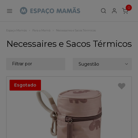
0
ITEMS
Espaço Mamãs
Para a Mamã
Necessaires e Sacos Térmicos
Necessaires e Sacos Térmicos
Filtrar por
Sugestão
Esgotado