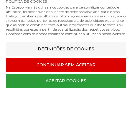
Trocas e Devoluções
POLÍTICA DE COOKIES
Na Espaço Mamãs utilizamos cookies para personalizar conteúdo e
Livro de Reclamações
anúncios, fornecer funcionalidades de redes sociais e analisar o nosso
tráfego. Também partilhamos informações acerca da sua utilização do
site com os nossos parceiros de redes sociais, de publicidade e de análise,
que as podem combinar com outras informações que lhe forneceu ou
recolhidas por estes a partir da sua utilização dos respetivos serviços.
Concorda com os nossos cookies se continuar a utilizar o nosso website.
DEFINIÇÕES DE COOKIES
CONTINUAR SEM ACEITAR
MÉTODOS DE ENVIO
ACEITAR COOKIES
MÉTODOS DE PAGAMENTO
Designed & developed by
Bsolus
©Espaço mamãs. Todos os direitos reservados