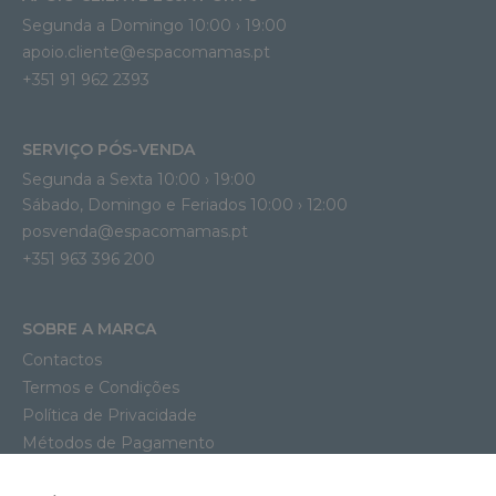
Segunda a Domingo 10:00 › 19:00
apoio.cliente@espacomamas.pt 
+351 91 962 2393
SERVIÇO PÓS-VENDA
Segunda a Sexta 10:00 › 19:00
Sábado, Domingo e Feriados 10:00 › 12:00
posvenda@espacomamas.pt
+351 963 396 200
SOBRE A MARCA
Contactos
Termos e Condições
Política de Privacidade
Métodos de Pagamento
Envios e Entregas