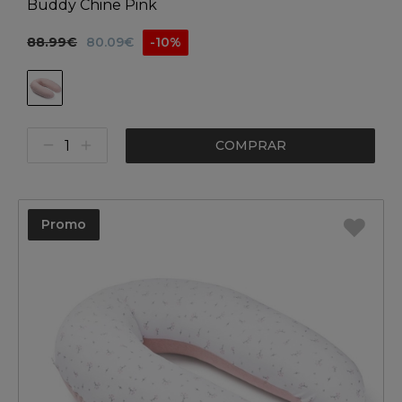
Buddy Chine Pink
88.99€
80.09€
-10%
COMPRAR
Promo