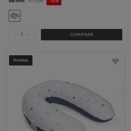
88.99€
80.09€
-10%
COMPRAR
Promo