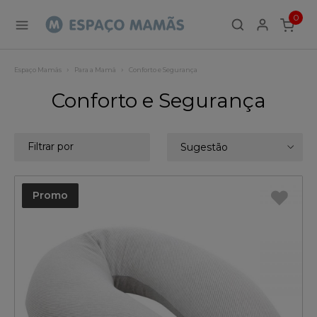
0
ITEMS
Espaço Mamãs
Para a Mamã
Conforto e Segurança
Conforto e Segurança
Filtrar por
Sugestão
Promo