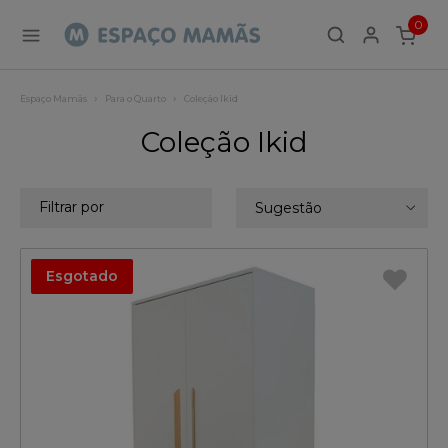
0
ITEMS
Espaço Mamãs
Para o Quarto
Coleção Ikid
Coleção Ikid
Filtrar por
Sugestão
Esgotado