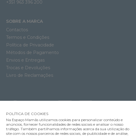
+351 963 396 200
SOBRE A MARCA
Contactos
Termos e Condições
Política de Privacidade
Métodos de Pagamento
Envios e Entregas
Trocas e Devoluções
Livro de Reclamações
POLÍTICA DE COOKIES
Na Espaço Mamãs utilizamos cookies para personalizar conteúdo e
anúncios, fornecer funcionalidades de redes sociais e analisar o nosso
tráfego. Também partilhamos informações acerca da sua utilização do
site com os nossos parceiros de redes sociais, de publicidade e de análise,