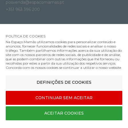
posvenda@espacomamas.pt
+351 963 396 200
SOBRE A MARCA
Contactos
POLÍTICA DE COOKIES
Na Espaço Mamãs utilizamos cookies para personalizar conteúdo e
Termos e Condições
anúncios, fornecer funcionalidades de redes sociais e analisar o nosso
Política de Privacidade
tráfego. Também partilhamos informações acerca da sua utilização do
site com os nossos parceiros de redes sociais, de publicidade e de análise,
Métodos de Pagamento
que as podem combinar com outras informações que lhe forneceu ou
recolhidas por estes a partir da sua utilização dos respetivos serviços.
Envios e Entregas
Concorda com os nossos cookies se continuar a utilizar o nosso website.
Trocas e Devoluções
Livro de Reclamações
DEFINIÇÕES DE COOKIES
CONTINUAR SEM ACEITAR
ACEITAR COOKIES