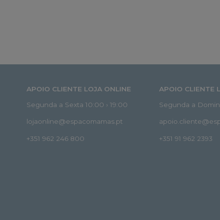
APOIO CLIENTE LOJA ONLINE
APOIO CLIENTE 
Segunda a Sexta 10:00 › 19:00
Segunda a Doming
lojaonline@espacomamas.pt
apoio.cliente@e
+351 962 246 800
+351 91 962 2393