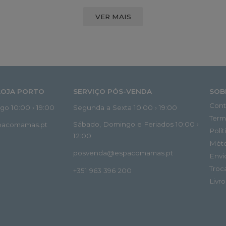
VER MAIS
LOJA PORTO
SERVIÇO PÓS-VENDA
SOB
Cont
o 10:00 › 19:00
Segunda a Sexta 10:00 › 19:00
Term
Sábado, Domingo e Feriados 10:00 ›
spacomamas.pt
Polí
12:00
Mét
posvenda@espacomamas.pt
Envi
Troc
+351 963 396 200
Livr