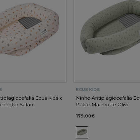
S
ECUS KIDS
iplagiocefalia Ecus Kids x
Ninho Antiplagiocefalia Ec
armotte Safari
Petite Marmotte Olive
179.00€