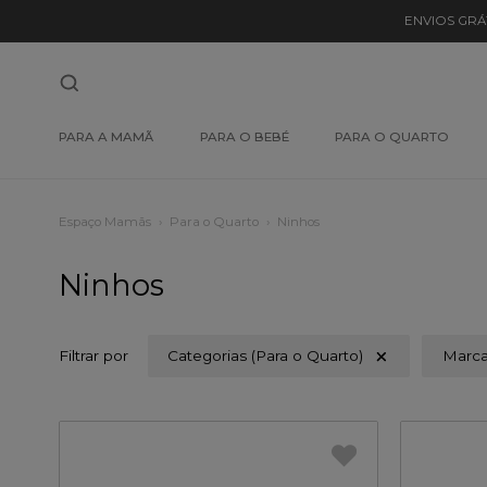
ENVIOS GRÁ
PARA A MAMÃ
PARA O BEBÉ
PARA O QUARTO
Espaço Mamãs
Para o Quarto
Ninhos
Ninhos
Filtrar por
Categorias (Para o Quarto)
Marc