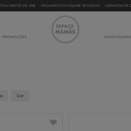
TIS A PARTIR DE 49€
·
PAGAMENTOS ONLINE SEGUROS
·
GARANTIA DE
PROMOÇÕES
AS ESCOLHAS
as
Cor