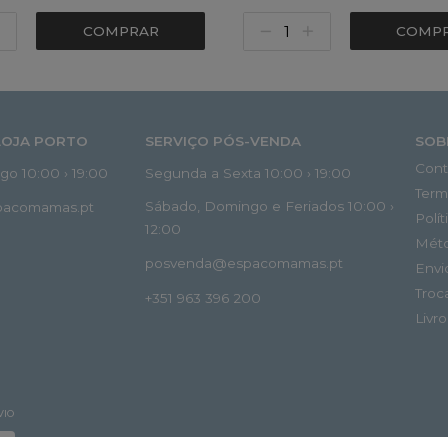
COMPRAR
COMP
LOJA PORTO
SERVIÇO PÓS-VENDA
SOB
Cont
o 10:00 › 19:00
Segunda a Sexta 10:00 › 19:00
Term
Sábado, Domingo e Feriados 10:00 ›
spacomamas.pt
Polí
12:00
Mét
posvenda@espacomamas.pt
Envi
Troc
+351 963 396 200
Livr
VIO