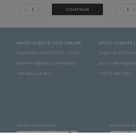
COMPRAR
APOIO CLIENTE LOJA ONLINE
APOIO CLIENTE 
Segunda a Sexta 10:00 › 19:00
Segunda a Doming
lojaonline@espacomamas.pt
apoio.cliente@e
+351 962 246 800
+351 91 962 2393
MÉTODOS DE PAGAMENTO
MÉTODOS DE EN