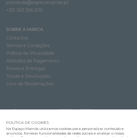
posvenda@espacomamas.pt
+351 963 396 200
SOBRE A MARCA
Contactos
Termos e Condições
Política de Privacidade
Métodos de Pagamento
Envios e Entregas
Trocas e Devoluções
Livro de Reclamações
POLÍTICA DE COOKIES
Na Espaço Mamãs utilizamos cookies para personalizar conteúdo e
anúncios, fornecer funcionalidades de redes sociais e analisar o nosso