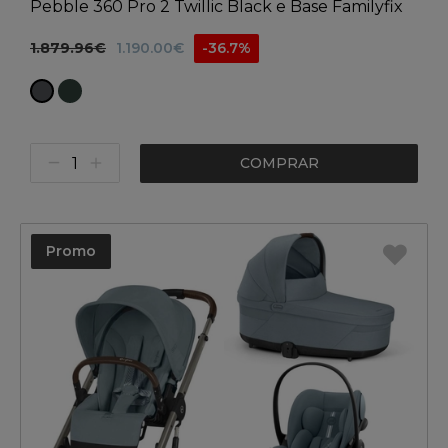
Pebble 360 Pro 2 Twillic Black e Base Familyfix
360 Pro
1.879.96€
1.190.00€
-36.7%
COMPRAR
Promo