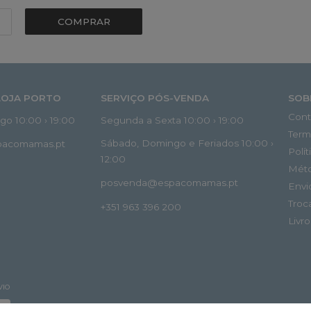
COMPRAR
LOJA PORTO
SERVIÇO PÓS-VENDA
SOB
Cont
o 10:00 › 19:00
Segunda a Sexta 10:00 › 19:00
Term
Sábado, Domingo e Feriados 10:00 ›
spacomamas.pt
Polí
12:00
Mét
posvenda@espacomamas.pt
Envi
Troc
+351 963 396 200
Livr
VIO