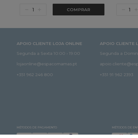
COMPRAR
APOIO CLIENTE LOJA ONLINE
APOIO CLIENTE 
Segunda a Sexta 10:00 › 19:00
Segunda a Doming
lojaonline@espacomamas.pt
apoio.cliente@e
+351 962 246 800
+351 91 962 2393
MÉTODOS DE PAGAMENTO
MÉTODOS DE EN