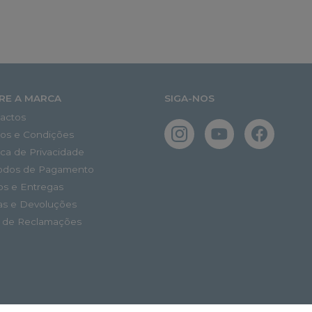
RE A MARCA
SIGA-NOS
actos
os e Condições
tica de Privacidade
odos de Pagamento
os e Entregas
as e Devoluções
o de Reclamações