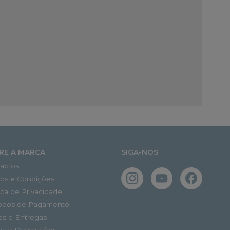
RE A MARCA
SIGA-NOS
actos
os e Condições
tica de Privacidade
odos de Pagamento
os e Entregas