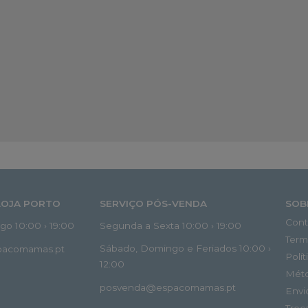
LOJA PORTO
SERVIÇO PÓS-VENDA
SOB
Cont
o 10:00 › 19:00
Segunda a Sexta 10:00 › 19:00
Term
Sábado, Domingo e Feriados 10:00 ›
spacomamas.pt
Polí
12:00
Mét
posvenda@espacomamas.pt
Envi