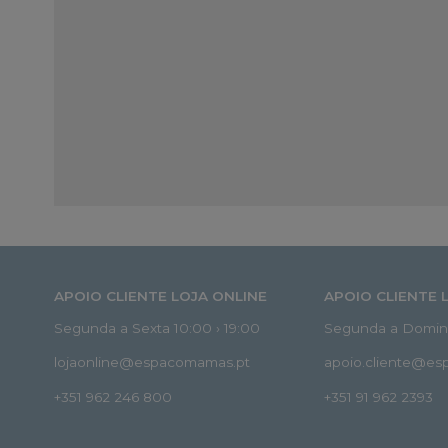
APOIO CLIENTE LOJA ONLINE
APOIO CLIENTE 
Segunda a Sexta 10:00 › 19:00
Segunda a Doming
lojaonline@espacomamas.pt
apoio.cliente@e
+351 962 246 800
+351 91 962 2393