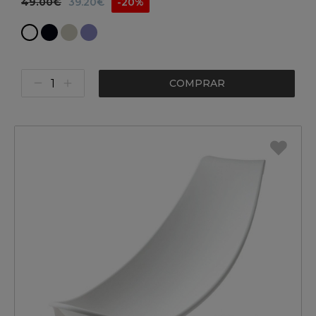
49.00€
39.20€
-20%
COMPRAR