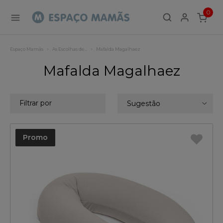
0
ITEMS
Espaço Mamãs
As Escolhas de…
Mafalda Magalhaez
Mafalda Magalhaez
Filtrar por
Sugestão
Promo