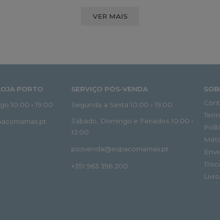
VER MAIS
LOJA PORTO
SERVIÇO PÓS-VENDA
SOB
Cont
o 10:00 › 19:00
Segunda a Sexta 10:00 › 19:00
Term
Sábado, Domingo e Feriados 10:00 ›
spacomamas.pt
Polí
12:00
Mét
posvenda@espacomamas.pt
Envi
Troc
+351 963 396 200
Livr