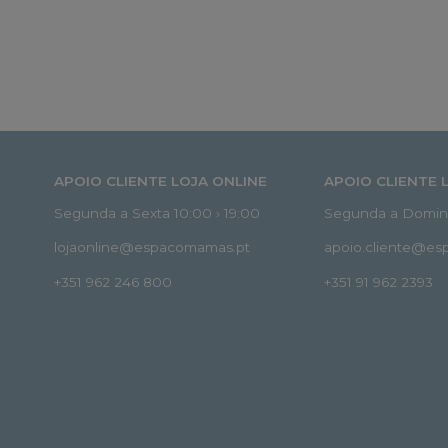
APOIO CLIENTE LOJA ONLINE
APOIO CLIENTE 
Segunda a Sexta 10:00 › 19:00
Segunda a Doming
lojaonline@espacomamas.pt
apoio.cliente@e
+351 962 246 800
+351 91 962 2393