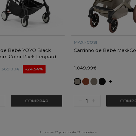
MAXI-COSI
o de Bebé YOYO Black
Carrinho de Bebé Maxi-Co
com Color Pack Leopard
1.049.99€
369.00€
-24.54%
COMPRAR
COMP
A mostrar 12 produtos de 93 disponíveis