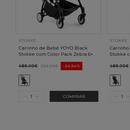
STOKKE
STOKKE
Carrinho de Bebé YOYO Black
Carrinh
Stokke com Color Pack Zebra 6+
Stokke 
6+
489.00€
369.00€
-24.54%
489.00€
COMPRAR