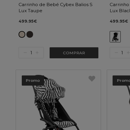
Carrinho de Bebé Cybex Balios S
Carrinho
Lux Taupe
Lux Blac
499.95€
499.95€
COMPRAR
Promo
Prom