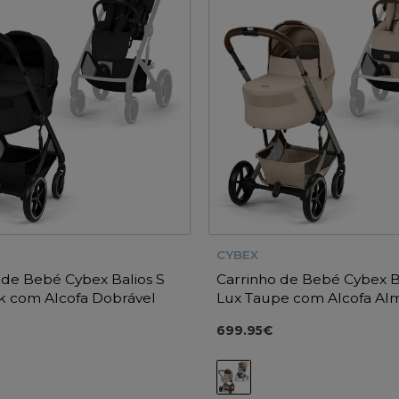
CYBEX
 de Bebé Cybex Balios S
Carrinho de Bebé Cybex B
k com Alcofa Dobrável
Lux Taupe com Alcofa A
Beige
699.95€