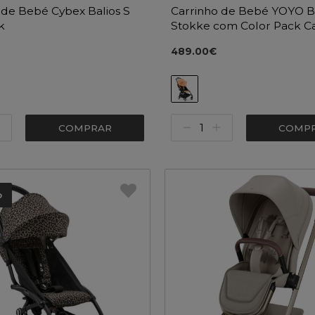
 de Bebé Cybex Balios S
Carrinho de Bebé YOYO B
k
Stokke com Color Pack Ca
489.00€
COMPRAR
COMP
o