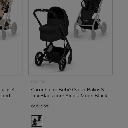
CYBEX
alios S
Carrinho de Bebé Cybex Balios S
lmond
Lux Black com Alcofa Moon Black
699.95€