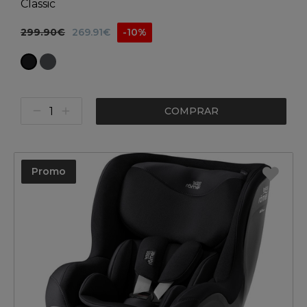
Classic
299.90€
269.91€
-10%
COMPRAR
Promo