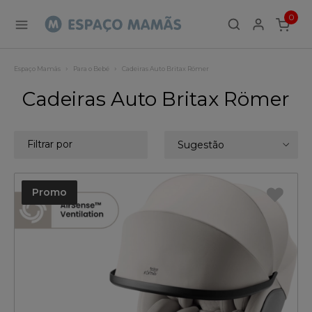
0
ITEMS
Espaço Mamãs
Para o Bebé
Cadeiras Auto Britax Römer
Cadeiras Auto Britax Römer
Filtrar por
Sugestão
Promo