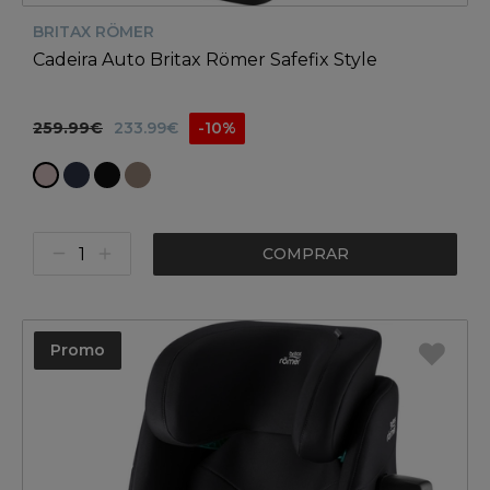
BRITAX RÖMER
Cadeira Auto Britax Römer Safefix Style
259.99€
233.99€
-10%
COMPRAR
Promo