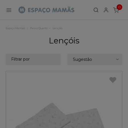
0
ITEMS
Espaço Mamãs
Para o Quarto
Lençóis
Lençóis
Filtrar por
Sugestão