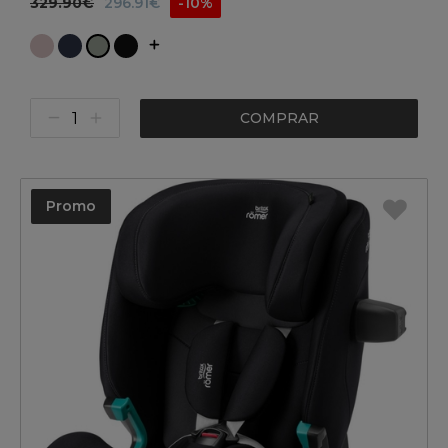
329.90€
296.91€
-10%
COMPRAR
Promo