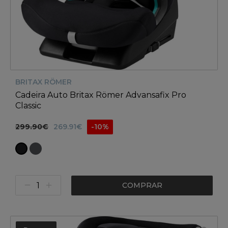
BRITAX RÖMER
Cadeira Auto Britax Römer Advansafix Pro
Classic
299.90€
269.91€
-10%
COMPRAR