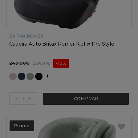
BRITAX RÖMER
Cadeira Auto Britax Römer KidFix Pro Style
249.90€
224.91€
-10%
COMPRAR
Promo