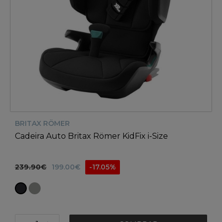
BRITAX RÖMER
Cadeira Auto Britax Römer KidFix i-Size
239.90€
199.00€
-17.05%