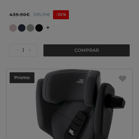
439.90€
395.91€
-10%
COMPRAR
Promo