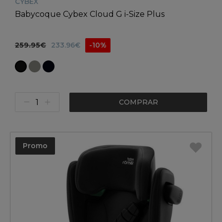
CYBEX
Babycoque Cybex Cloud G i-Size Plus
259.95€
233.96€
-10%
COMPRAR
Promo