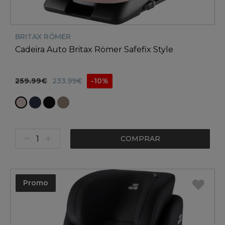
BRITAX RÖMER
Cadeira Auto Britax Römer Safefix Style
259.99€
233.99€
-10%
COMPRAR
Promo