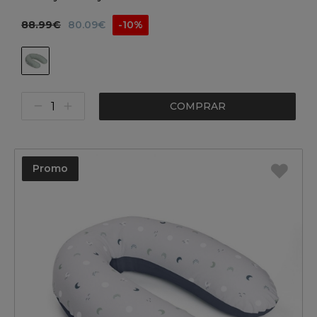
88.99€
80.09€
-10%
COMPRAR
Promo