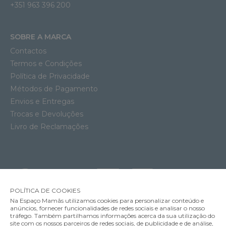
+351 963 396 200
SOBRE A MARCA
Contactos
Termos e Condições
Política de Privacidade
Métodos de Pagamento
Envios e Entregas
Trocas e Devoluções
Livro de Reclamações
POLÍTICA DE COOKIES
Na Espaço Mamãs utilizamos cookies para personalizar conteúdo e
anúncios, fornecer funcionalidades de redes sociais e analisar o nosso
tráfego. Também partilhamos informações acerca da sua utilização do
site com os nossos parceiros de redes sociais, de publicidade e de análise,