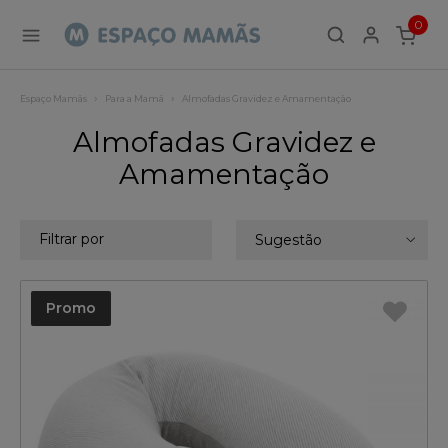
0
ITEMS
Espaço Mamãs
Para a Mamã
Almofadas Gravidez e Amamentação
Almofadas Gravidez e
Amamentação
Filtrar por
Sugestão
Promo