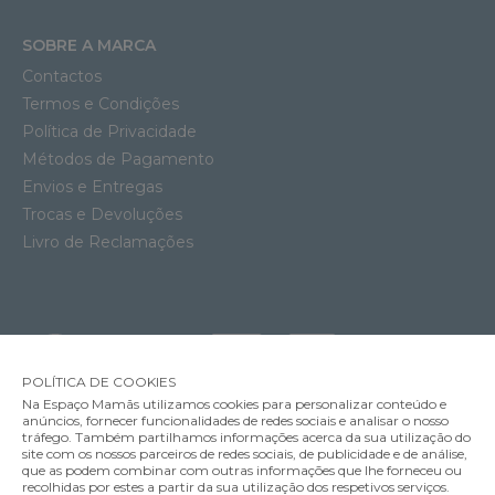
SOBRE A MARCA
Contactos
Termos e Condições
Política de Privacidade
Métodos de Pagamento
Envios e Entregas
Trocas e Devoluções
Livro de Reclamações
POLÍTICA DE COOKIES
Na Espaço Mamãs utilizamos cookies para personalizar conteúdo e
anúncios, fornecer funcionalidades de redes sociais e analisar o nosso
tráfego. Também partilhamos informações acerca da sua utilização do
site com os nossos parceiros de redes sociais, de publicidade e de análise,
que as podem combinar com outras informações que lhe forneceu ou
MÉTODOS DE ENVIO
recolhidas por estes a partir da sua utilização dos respetivos serviços.