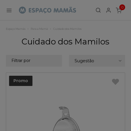
0
ITEMS
Espaço Mamãs
Para a Mamã
Cuidado dos Mamilos
Cuidado dos Mamilos
Filtrar por
Sugestão
Promo