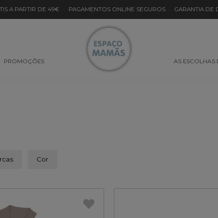
TIS A PARTIR DE 49€
·
PAGAMENTOS ONLINE SEGUROS
·
GARANTIA DE
PROMOÇÕES
AS ESCOLHAS
rcas
Cor