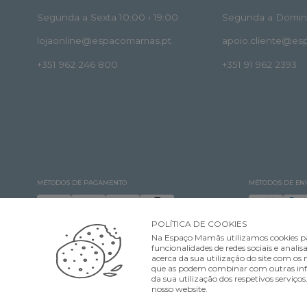
Segunda a Sexta 10:00 › 19:00
Segunda a Doming
lojaonline@espacomamas.pt
apoio.cliente@e
+351 962 246 800
+351 91 962 2393
MÉTODOS DE PAGAMENTO
MÉTODOS DE EN
POLÍTICA DE COOKIES
Na Espaço Mamãs utilizamos cookies pa
funcionalidades de redes sociais e ana
acerca da sua utilização do site com os n
que as podem combinar com outras infor
©Espaço Mamãs. Todos os direitos reservados Designed & developed by
da sua utilização dos respetivos serviço
nosso website.