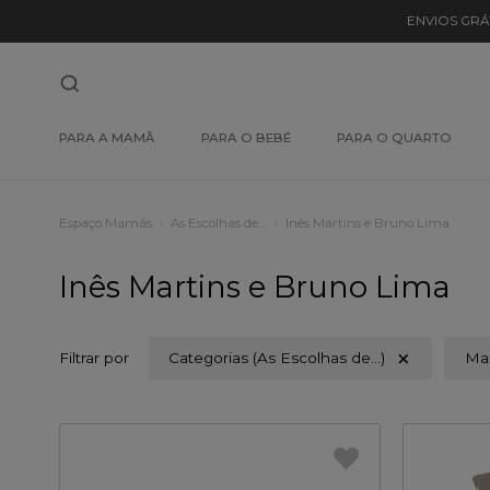
ENVIOS GRÁ
PARA A MAMÃ
PARA O BEBÉ
PARA O QUARTO
Espaço Mamãs
As Escolhas de…
Inês Martins e Bruno Lima
Inês Martins e Bruno Lima
Filtrar por
Categorias (As Escolhas de…)
Ma