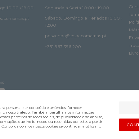
Cont
o 10:00 › 19:00
Segunda a Sexta 10:00 › 19:00
Term
Sábado, Domingo e Feriados 10:00 ›
spacomamas.pt
Polí
12:00
Mét
posvenda@espacomamas.pt
Envi
Troc
+351 963 396 200
Livr
VIO
ra personalizar conteúdo e anúncios, fornecer
lisar o nosso tráfego. Também partilhamos informações
ossos parceiros de redes sociais, de publicidade e de análise,
mações que lhe forneceu ou recolhidas por estes a partir
Bsolus.pt
CONT
s. Concorda com os nossos cookies se continuar a utilizar o