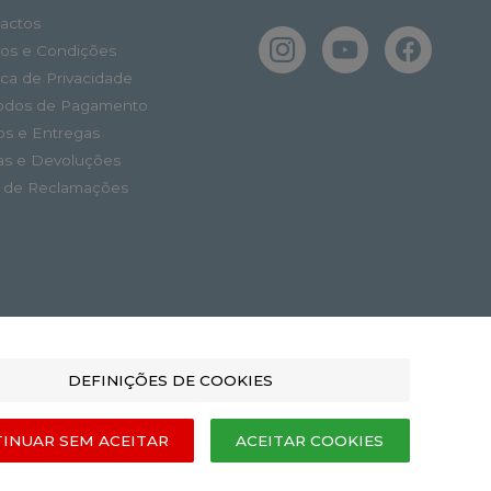
actos
os e Condições
tica de Privacidade
odos de Pagamento
os e Entregas
as e Devoluções
o de Reclamações
DEFINIÇÕES DE COOKIES
INUAR SEM ACEITAR
ACEITAR COOKIES