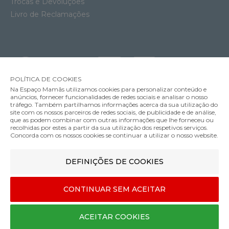
Trocas e Devoluções
Livro de Reclamações
POLÍTICA DE COOKIES
Na Espaço Mamãs utilizamos cookies para personalizar conteúdo e
anúncios, fornecer funcionalidades de redes sociais e analisar o nosso
tráfego. Também partilhamos informações acerca da sua utilização do
site com os nossos parceiros de redes sociais, de publicidade e de análise,
que as podem combinar com outras informações que lhe forneceu ou
MÉTODOS DE ENVIO
recolhidas por estes a partir da sua utilização dos respetivos serviços.
Concorda com os nossos cookies se continuar a utilizar o nosso website.
DEFINIÇÕES DE COOKIES
MÉTODOS DE PAGAMENTO
CONTINUAR SEM ACEITAR
Designed & developed by
Bsolus
ACEITAR COOKIES
©Espaço mamãs. Todos os direitos reservados