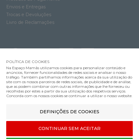
Envios e Entregas
Trocas e Devoluções
Livro de Reclamações
POLÍTICA DE COOKIES
Na Espaço Mamãs utilizamos cookies para personalizar conteúdo e
anúncios, fornecer funcionalidades de redes sociais e analisar o nosso
tráfego. Também partilhamos informações acerca da sua utilização do
site com os nossos parceiros de redes sociais, de publicidade e de análise,
que as podem combinar com outras informações que lhe forneceu ou
MÉTODOS DE ENVIO
recolhidas por estes a partir da sua utilização dos respetivos serviços.
Concorda com os nossos cookies se continuar a utilizar o nosso website.
DEFINIÇÕES DE COOKIES
MÉTODOS DE PAGAMENTO
CONTINUAR SEM ACEITAR