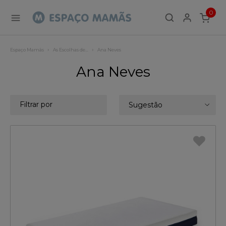
0
ITEMS
Espaço Mamãs
As Escolhas de…
Ana Neves
Ana Neves
Filtrar por
Sugestão