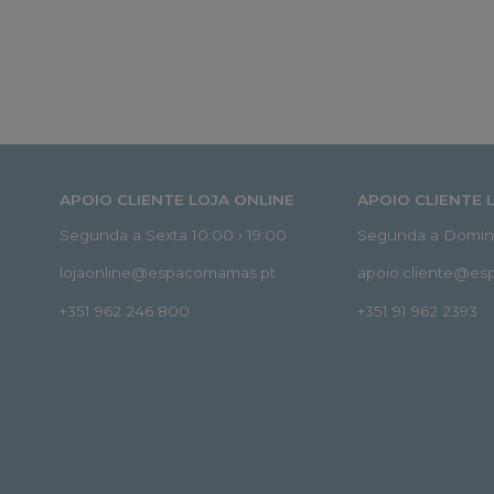
APOIO CLIENTE LOJA ONLINE
APOIO CLIENTE 
Segunda a Sexta 10:00 › 19:00
Segunda a Doming
lojaonline@espacomamas.pt
apoio.cliente@e
+351 962 246 800
+351 91 962 2393