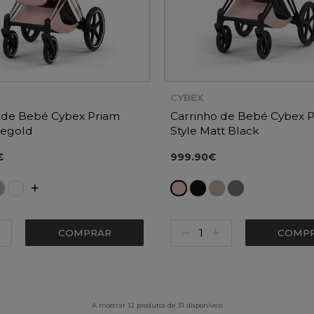
CYBEX
 de Bebé Cybex Priam
Carrinho de Bebé Cybex 
segold
Style Matt Black
€
999.90€
COMPRAR
COMP
A mostrar 12 produtos de 31 disponíveis