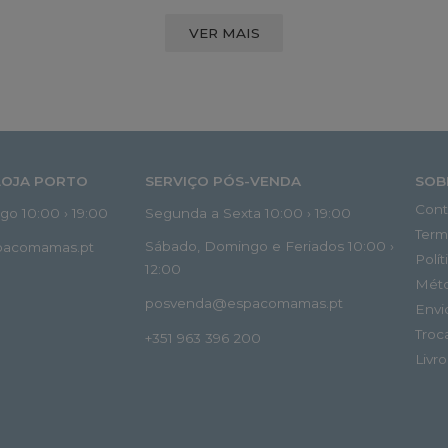
VER MAIS
LOJA PORTO
SERVIÇO PÓS-VENDA
SOB
Cont
o 10:00 › 19:00
Segunda a Sexta 10:00 › 19:00
Term
Sábado, Domingo e Feriados 10:00 ›
spacomamas.pt
Polí
12:00
Mét
posvenda@espacomamas.pt
Envi
Troc
+351 963 396 200
Livr