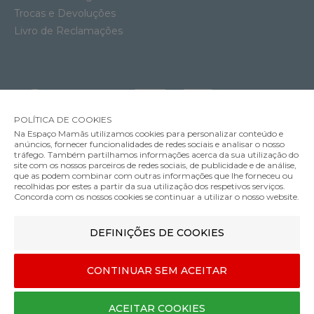
Trocas e Devoluções
Livro de Reclamações
POLÍTICA DE COOKIES
Na Espaço Mamãs utilizamos cookies para personalizar conteúdo e
anúncios, fornecer funcionalidades de redes sociais e analisar o nosso
tráfego. Também partilhamos informações acerca da sua utilização do
site com os nossos parceiros de redes sociais, de publicidade e de análise,
que as podem combinar com outras informações que lhe forneceu ou
MÉTODOS DE ENVIO
recolhidas por estes a partir da sua utilização dos respetivos serviços.
Concorda com os nossos cookies se continuar a utilizar o nosso website.
DEFINIÇÕES DE COOKIES
MÉTODOS DE PAGAMENTO
CONTINUAR SEM ACEITAR
Designed & developed by
Bsolus
ACEITAR COOKIES
©Espaço mamãs. Todos os direitos reservados