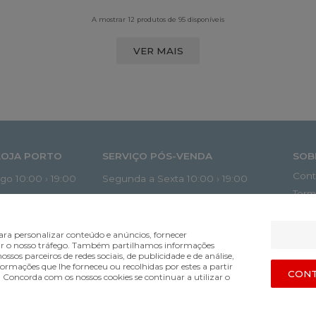
A mostrar 12 produtos de 95 disponíveis
VER MAIS
LOJA PORTO
SERVIÇO PÓS-VENDA
SOB
Cont
o 10:00 › 19:00
Segunda a Sexta 10:00 › 19:00
Term
Sábado, Domingo e Feriados 10:00 ›
spacomamas.pt
Polí
12:00
Mét
ra personalizar conteúdo e anúncios, fornecer
posvenda@espacomamas.pt
lisar o nosso tráfego. Também partilhamos informações
Envi
ossos parceiros de redes sociais, de publicidade e de análise,
Troc
mações que lhe forneceu ou recolhidas por estes a partir
+351 963 396 200
CONT
s. Concorda com os nossos cookies se continuar a utilizar o
Livr