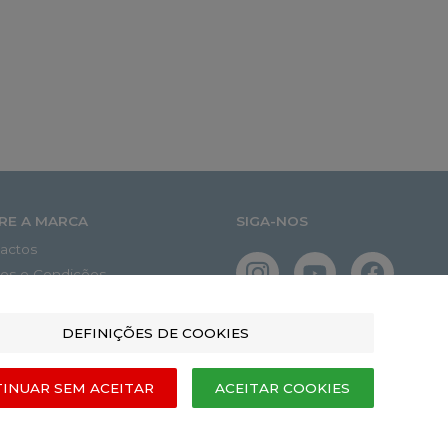
RE A MARCA
SIGA-NOS
actos
os e Condições
tica de Privacidade
odos de Pagamento
DEFINIÇÕES DE COOKIES
os e Entregas
as e Devoluções
INUAR SEM ACEITAR
ACEITAR COOKIES
o de Reclamações