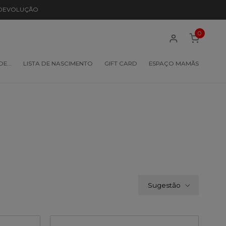
 DEVOLUÇÃO
0
 DE…
LISTA DE NASCIMENTO
GIFT CARD
ESPAÇO MAMÃS
Sugestão