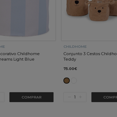
ME
CHILDHOME
corativo Childhome
Conjunto 3 Cestos Childh
Dreams Light Blue
Teddy
75.00€
COMPRAR
COMP