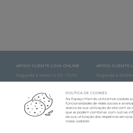
APOIO CLIENTE LOJA ONLINE
APOIO CLIENTE 
Segunda a Sexta 10:00 › 19:00
Segunda a Doming
lojaonline@espacomamas.pt
apoio.cliente@e
POLÍTICA DE COOKIES
+351 962 246 800
+351 91 962 2393
Na Espaço Mamãs utilizamos cookies pa
funcionalidades de redes sociais e ana
acerca da sua utilização do site com os n
que as podem combinar com outras infor
da sua utilização dos respetivos serviço
nosso website.