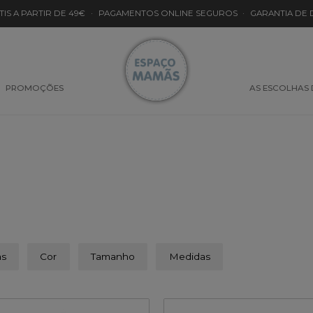
TIS A PARTIR DE 49€
·
PAGAMENTOS ONLINE SEGUROS
·
GARANTIA DE
entes
PROMOÇÕES
AS ESCOLHAS
as
Cor
Tamanho
Medidas