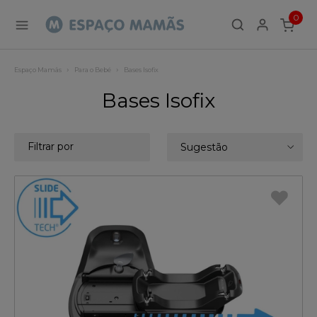
0
ITEMS
Espaço Mamãs
Para o Bebé
Bases Isofix
Bases Isofix
Filtrar por
Sugestão