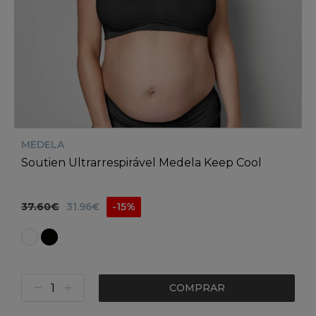
MEDELA
Soutien Ultrarrespirável Medela Keep Cool
37.60€
31.96€
-15%
COMPRAR