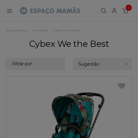
0
ITEMS
Espaço Mamãs
Para o Bebé
Cybex We the Best
Cybex We the Best
Filtrar por
Sugestão