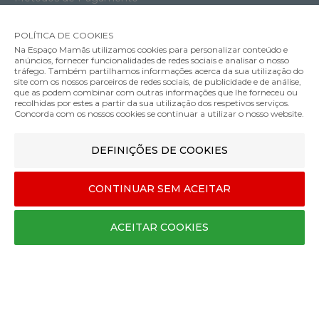
Envios e Entregas
Trocas e Devoluções
POLÍTICA DE COOKIES
Na Espaço Mamãs utilizamos cookies para personalizar conteúdo e
Livro de Reclamações
anúncios, fornecer funcionalidades de redes sociais e analisar o nosso
tráfego. Também partilhamos informações acerca da sua utilização do
site com os nossos parceiros de redes sociais, de publicidade e de análise,
que as podem combinar com outras informações que lhe forneceu ou
recolhidas por estes a partir da sua utilização dos respetivos serviços.
Concorda com os nossos cookies se continuar a utilizar o nosso website.
DEFINIÇÕES DE COOKIES
CONTINUAR SEM ACEITAR
MÉTODOS DE ENVIO
ACEITAR COOKIES
MÉTODOS DE PAGAMENTO