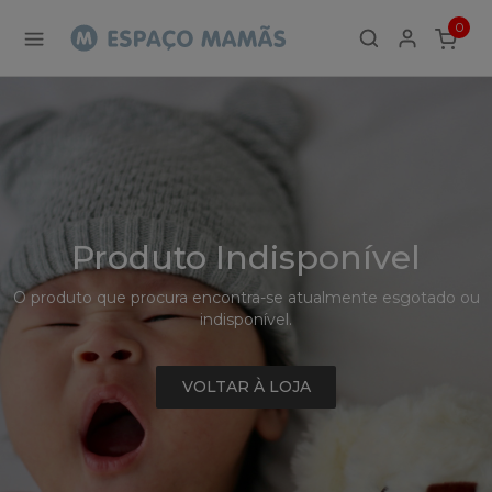
Detalhe
0
de
ITEMS
Produto
-
Sem
Produto
Produto Indisponível
O produto que procura encontra-se atualmente esgotado ou
indisponível.
VOLTAR À LOJA