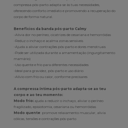
compressa pós-parto adapta-se às tuas necessidades,
oferecendo conforto imediato e promovendo a recuperação do
corpo de forma natural.
Benefícios da banda pós-parto Calmy
-Alivia dor no períneo, cicatrizes de cesariana e hemorróidas
-Reduz o inchaço e acalma zonas sensíveis
-Ajuda a aliviar contrações pós-parto e dores menstruais
-Pode ser utilizada durante a amamentação (ingurgitamento
mamário)
-Uso quente e frio para diferentes necessidades
-Ideal para gravidez, pós-parto e uso diário
-Alívio com frio ou calor, conforme precisares
A compressa íntima pós-parto adapta-se ao teu
corpo e ao teu momento:
Modo frio:
ajuda a reduzir o inchaço, aliviar o períneo
fragilizado, episiotomia, cesariana ou hemorróidas
Modo quente
: promove relaxamento muscular, alivia
cólicas, tensões e contrações pós-parto