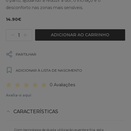
o parto, ajudando a reduzir a dor, o inchaço e o
desconforto nas zonas mais sensíveis.
14.90€
ADICIONAR AO CARRINHO
PARTILHAR
ADICIONAR À LISTA DE NASCIMENTO
0 Avaliações
Avalia-o aqui
CARACTERÍSTICAS
Com tecnologia de dupla utilização quente e fria, esta