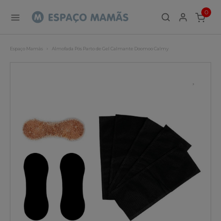
0
ITEMS
Espaço Mamãs
Almofada Pós Parto de Gel Calmante Doomoo Calmy