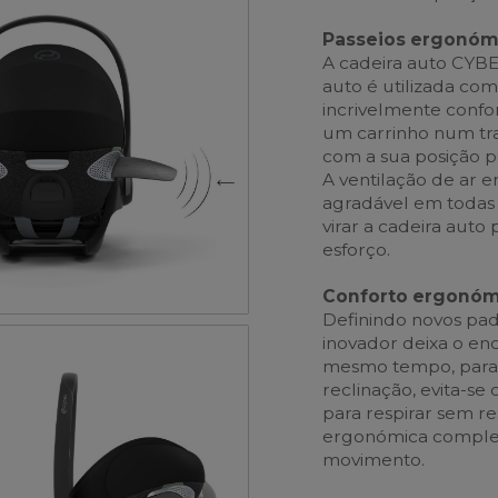
Passeios ergonómi
A cadeira auto CYBEX
auto é utilizada com
incrivelmente confor
um carrinho num tr
com a sua posição p
A ventilação de ar 
agradável em todas 
virar a cadeira auto 
esforço.
Conforto ergonómi
Definindo novos pad
inovador deixa o enc
mesmo tempo, para 
reclinação, evita-se
para respirar sem re
ergonómica comple
movimento.