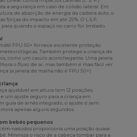
o Linear contra Impactos Laterais (L. S. P.)
 a segurança em caso de colisão lateral. Em
utura de absorção de energia da cadeira auto, o
 as forças do impacto em até 25%. O L.S.P.
para quando o espaço no carro for limitado.
al
trátil FPU 50+ fornece excelente proteção
s meteorológicas. Também protege a criança de
dos, como um casulo aconchegante. Uma janela
hora o fluxo de ar, mas também é mais fácil ver
ança (a janela de malha não é FPU 50+).
criança
a ajustável em altura tem 12 posições,
 e um ajuste seguro para a criança em
 guia de arnês integrado, o ajuste é sem
demora apenas alguns segundos.
com bebés pequenos
cém-nascidos proporciona uma posição quase
bé. Minimiza o risco de a cabeça tombar para a