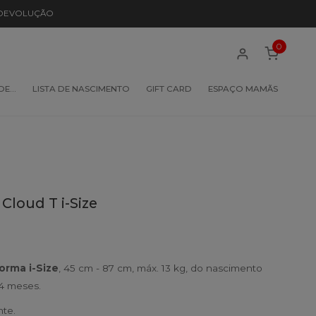
 DEVOLUÇÃO
0
 DE…
LISTA DE NASCIMENTO
GIFT CARD
ESPAÇO MAMÃS
loud T i-Size
orma i-Size
, 45 cm - 87 cm, máx. 13 kg, do nascimento
4 meses.
te.