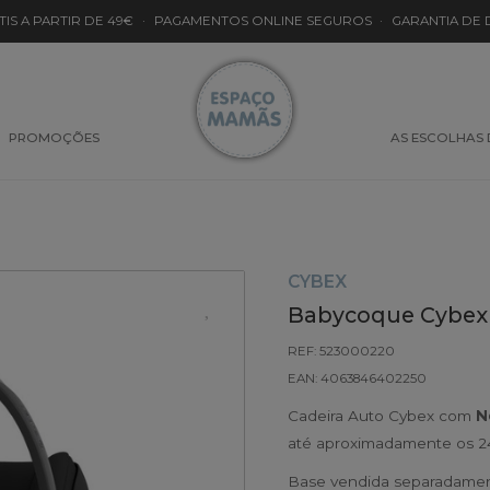
TIS A PARTIR DE 49€
·
PAGAMENTOS ONLINE SEGUROS
·
GARANTIA DE
PROMOÇÕES
AS ESCOLHAS
CYBEX
Babycoque Cybex C
REF: 523000220
EAN: 4063846402250
Cadeira Auto Cybex com
N
até aproximadamente os 2
Base vendida separadamen