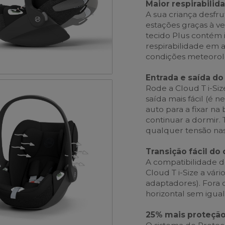
Maior respirabilid
A sua criança desfr
estações graças à ve
tecido Plus contém
respirabilidade em a
condições meteorol
Entrada e saída do 
Rode a Cloud T i-Siz
saída mais fácil (é n
auto para a fixar n
continuar a dormir
qualquer tensão nas
Transição fácil do 
A compatibilidade do
Cloud T i-Size a vár
adaptadores). Fora
horizontal sem igua
25% mais proteção