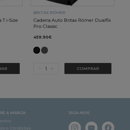
BRITAX RÖMER
 T i-Size
Cadeira Auto Britax Römer Dualfix
Pro Classic
459.90€
RAR
COMPRAR
RE A MARCA
SIGA-NOS
actos
os e Condições