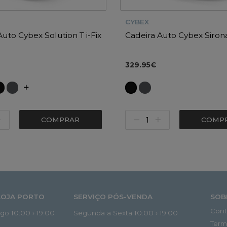
CYBEX
Auto Cybex Solution T i-Fix
Cadeira Auto Cybex Sirona
329.95€
COMPRAR
COMP
LOJA PORTO
SERVIÇO PÓS-VENDA
SOB
Cont
o 10:00 › 19:00
Segunda a Sexta 10:00 › 19:00
Term