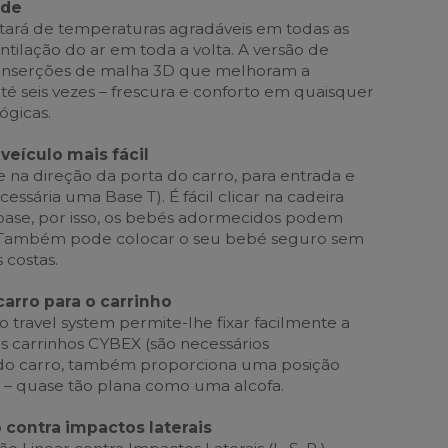
ade
utará de temperaturas agradáveis em todas as
ntilação do ar em toda a volta. A versão de
 inserções de malha 3D que melhoram a
té seis vezes – frescura e conforto em quaisquer
ógicas.
veículo mais fácil
e na direção da porta do carro, para entrada e
ecessária uma Base T). É fácil clicar na cadeira
a base, por isso, os bebés adormecidos podem
. Também pode colocar o seu bebé seguro sem
 costas.
carro para o carrinho
 travel system permite-lhe fixar facilmente a
ios carrinhos CYBEX (são necessários
 do carro, também proporciona uma posição
l – quase tão plana como uma alcofa.
 contra impactos laterais