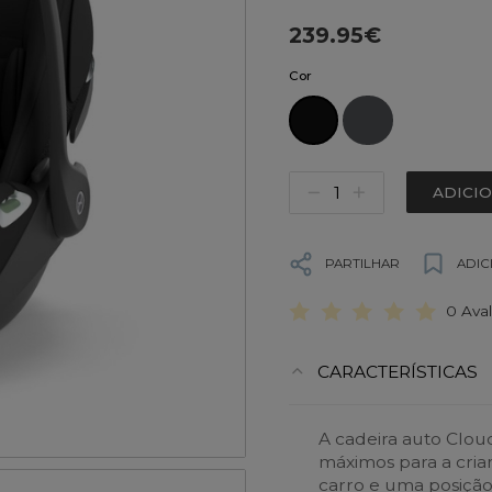
239.95€
Cor
ADICI
PARTILHAR
ADIC
0 Ava
CARACTERÍSTICAS
A cadeira auto Cloud
máximos para a cri
carro e uma posição 