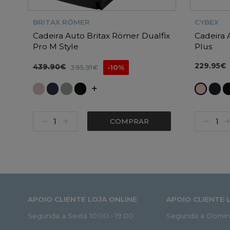
BRITAX RÖMER
CYBEX
Cadeira Auto Britax Römer Dualfix
Cadeira 
Pro M Style
Plus
229.95€
439.90€
395.91€
-10%
COMPRAR
APOIO CLIENTE LOJA ONLINE
APOIO CLIENTE 
Segunda a Sexta 10:00 › 19:00
Segunda a Doming