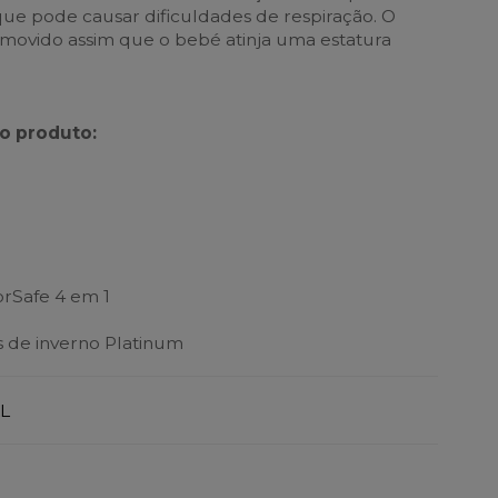
 que pode causar dificuldades de respiração. O
movido assim que o bebé atinja uma estatura
o produto:
o
orSafe 4 em 1
s de inverno Platinum
L