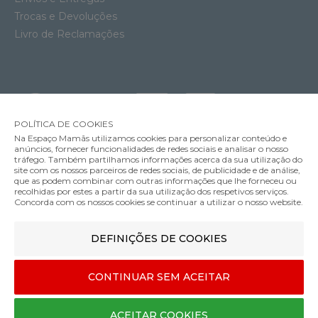
Trocas e Devoluções
Livro de Reclamações
POLÍTICA DE COOKIES
Na Espaço Mamãs utilizamos cookies para personalizar conteúdo e
anúncios, fornecer funcionalidades de redes sociais e analisar o nosso
tráfego. Também partilhamos informações acerca da sua utilização do
site com os nossos parceiros de redes sociais, de publicidade e de análise,
que as podem combinar com outras informações que lhe forneceu ou
MÉTODOS DE ENVIO
recolhidas por estes a partir da sua utilização dos respetivos serviços.
Concorda com os nossos cookies se continuar a utilizar o nosso website.
Babycoque Maxi-Cosi Pebble Slide Pro
DEFINIÇÕES DE COOKIES
MÉTODOS DE PAGAMENTO
269.99€
Cor
CONTINUAR SEM ACEITAR
Designed & developed by
Bsolus
ACEITAR COOKIES