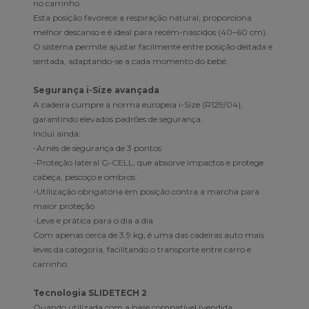
no carrinho.
Esta posição favorece a respiração natural, proporciona
melhor descanso e é ideal para recém-nascidos (40–60 cm).
O sistema permite ajustar facilmente entre posição deitada e
sentada, adaptando-se a cada momento do bebé.
Segurança i-Size avançada
A cadeira cumpre a norma europeia i-Size (R129/04),
garantindo elevados padrões de segurança.
Inclui ainda:
-Arnês de segurança de 3 pontos
-Proteção lateral G-CELL, que absorve impactos e protege
cabeça, pescoço e ombros
-Utilização obrigatória em posição contra a marcha para
maior proteção
-Leve e prática para o dia a dia
Com apenas cerca de 3,9 kg, é uma das cadeiras auto mais
leves da categoria, facilitando o transporte entre carro e
carrinho.
Tecnologia SLIDETECH 2
Quando utilizada com a base compatível (vendida