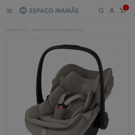
0
ITEMS
Espaço Mamãs
Babycoque Maxi-Cosi Pebble Slide Pro