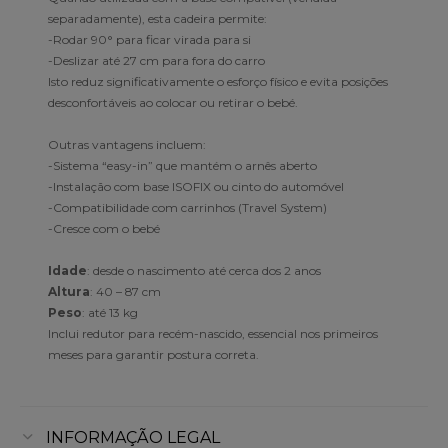
separadamente), esta cadeira permite:
-Rodar 90° para ficar virada para si
-Deslizar até 27 cm para fora do carro
Isto reduz significativamente o esforço físico e evita posições
desconfortáveis ao colocar ou retirar o bebé.
Outras vantagens incluem:
-Sistema “easy-in” que mantém o arnês aberto
-Instalação com base ISOFIX ou cinto do automóvel
-Compatibilidade com carrinhos (Travel System)
-Cresce com o bebé
Idade
: desde o nascimento até cerca dos 2 anos
Altura
: 40 – 87 cm
Peso
: até 13 kg
Inclui redutor para recém-nascido, essencial nos primeiros
meses para garantir postura correta.
INFORMAÇÃO LEGAL