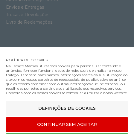
Envios e Entregas
Trocas e Devoluções
Livro de Reclamações
POLÍTICA DE COOKIES
Na Espaço Mamãs utilizamos cookies para personalizar conteúdo e
anúncios, fornecer funcionalidades de redes sociais e analisar o nosso
tráfego. Também partilhamos informações acerca da sua utilização do
site com os nossos parceiros de redes sociais, de publicidade e de análise,
que as podem combinar com outras informações que lhe forneceu ou
MÉTODOS DE ENVIO
recolhidas por estes a partir da sua utilização dos respetivos serviços.
Concorda com os nossos cookies se continuar a utilizar o nosso website.
Banheira Béaba Camélé'O com Suporte
DEFINIÇÕES DE COOKIES
MÉTODOS DE PAGAMENTO
115.00€
Cor
CONTINUAR SEM ACEITAR