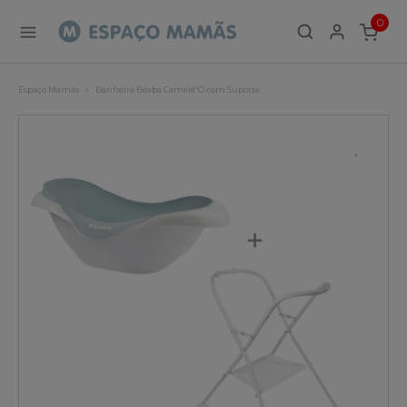
0
ITEMS
Espaço Mamãs
Banheira Béaba Camélé'O com Suporte