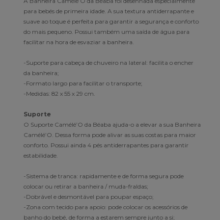
A Banheira Camélé’O da Béaba foi desenhada especialmente
para bebés de primeira idade. A sua textura antiderrapante e
suave ao toque é perfeita para garantir a segurança e conforto
do mais pequeno. Possui também uma saída de água para
facilitar na hora de esvaziar a banheira.
-Suporte para cabeça de chuveiro na lateral: facilita o encher
da banheira;
-Formato largo para facilitar o transporte;
-Medidas: 82 x 55 x 29 cm.
Suporte
O Suporte Camélé’O da Béaba ajuda-o a elevar a sua Banheira
Camélé’O. Dessa forma pode alivar as suas costas para maior
conforto. Possui ainda 4 pés antiderrapantes para garantir
estabilidade.
-Sistema de tranca: rapidamente e de forma segura pode
colocar ou retirar a banheira / muda-fraldas;
-Dobrável e desmontável para poupar espaço;
-Zona com tecido para apoio: pode colocar os acessórios de
banho do bebé, de forma a estarem sempre junto a si;