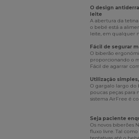
O design antiderra
leite
A abertura da tetina
o bebé está a alime
leite, em qualquer
Fácil de segurar
O biberão ergonómic
proporcionando o má
Fácil de agarrar c
Utilização simples
O gargalo largo do b
poucas peças para 
sistema AirFree é 
Seja paciente enq
Os novos biberões N
fluxo livre. Tal co
tentativas até o beb