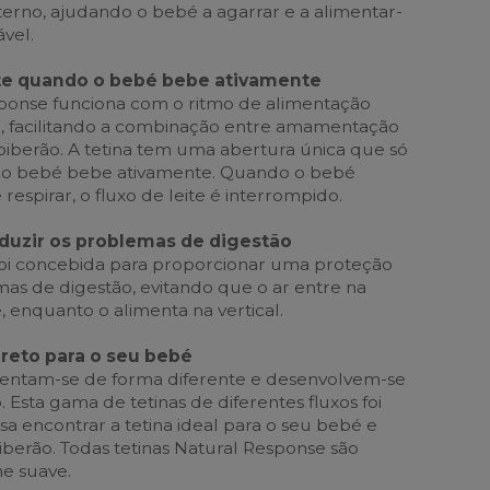
terno, ajudando o bebé a agarrar e a alimentar-
vel.
eite quando o bebé bebe ativamente
sponse funciona com o ritmo de alimentação
, facilitando a combinação entre amamentação
iberão. A tetina tem uma abertura única que só
do o bebé bebe ativamente. Quando o bebé
respirar, o fluxo de leite é interrompido.
duzir os problemas de digestão
foi concebida para proporcionar uma proteção
mas de digestão, evitando que o ar entre na
 enquanto o alimenta na vertical.
rreto para o seu bebé
mentam-se de forma diferente e desenvolvem-se
. Esta gama de tetinas de diferentes fluxos foi
sa encontrar a tetina ideal para o seu bebé e
iberão. Todas tetinas Natural Response são
ne suave.