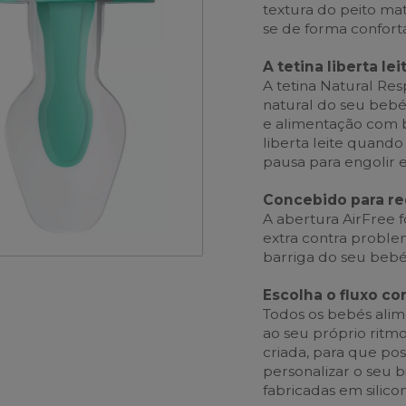
textura do peito ma
se de forma confortá
A tetina liberta l
A tetina Natural Re
natural do seu bebé
e alimentação com b
liberta leite quan
pausa para engolir e 
Concebido para re
A abertura AirFree 
extra contra proble
barriga do seu bebé,
Escolha o fluxo co
Todos os bebés ali
ao seu próprio ritmo
criada, para que pos
personalizar o seu b
fabricadas em silico