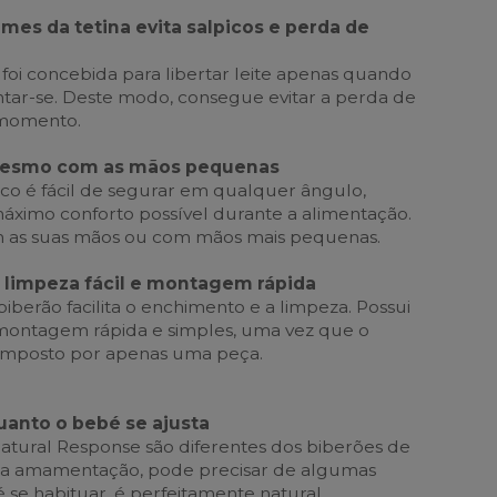
mes da tetina evita salpicos e perda de
 foi concebida para libertar leite apenas quando
ntar-se. Deste modo, consegue evitar a perda de
 momento.
 mesmo com as mãos pequenas
o é fácil de segurar em qualquer ângulo,
ximo conforto possível durante a alimentação.
om as suas mãos ou com mãos mais pequenas.
, limpeza fácil e montagem rápida
iberão facilita o enchimento e a limpeza. Possui
montagem rápida e simples, uma vez que o
composto por apenas uma peça.
uanto o bebé se ajusta
atural Response são diferentes dos biberões de
mo a amamentação, pode precisar de algumas
é se habituar, é perfeitamente natural.