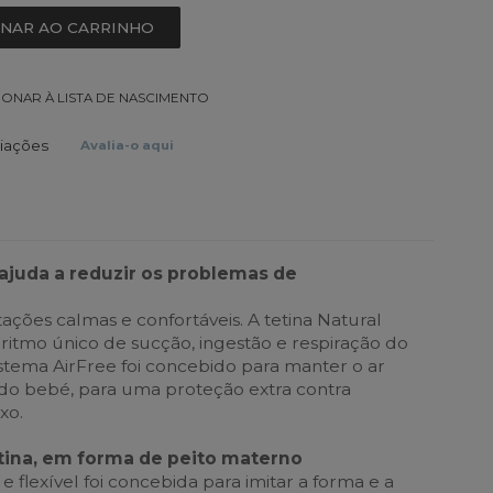
ONAR AO CARRINHO
IONAR À LISTA DE NASCIMENTO
liações
Avalia-o aqui
 ajuda a reduzir os problemas de
ções calmas e confortáveis. A tetina Natural
ritmo único de sucção, ingestão e respiração do
stema AirFree foi concebido para manter o ar
 do bebé, para uma proteção extra contra
xo.
etina, em forma de peito materno
 e flexível foi concebida para imitar a forma e a