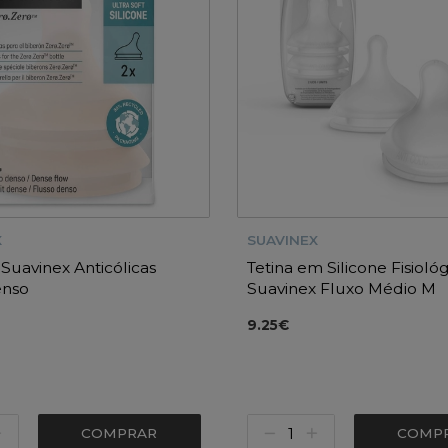
X
SUAVINEX
 Suavinex Anticólicas
Tetina em Silicone Fisioló
enso
Suavinex Fluxo Médio M
9.25€
COMPRAR
COMP