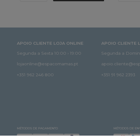
APOIO CLIENTE LOJA ONLINE
APOIO CLIENTE 
Segunda a Sexta 10:00 › 19:00
Segunda a Doming
lojaonline@espacomamas.pt
apoio.cliente@e
+351 962 246 800
+351 91 962 2393
MÉTODOS DE PAGAMENTO
MÉTODOS DE EN