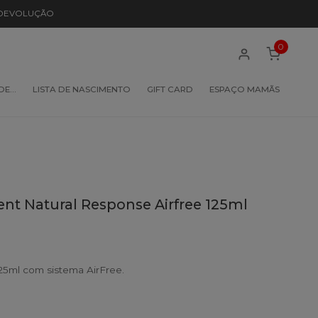
 DEVOLUÇÃO
0
 DE…
LISTA DE NASCIMENTO
GIFT CARD
ESPAÇO MAMÃS
ent Natural Response Airfree 125ml
25ml com sistema AirFree.