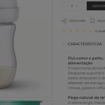
ADICI
PARTILHAR
ADIC
0 Ava
CARACTERÍSTICAS
Flui como o peito,
alimentação
Proporciona alimenta
Response suporta o 
bebé, enquanto o si
afastado da barriga
cólicas, gases e reflu
Pega natural da t
A tetina larga, macia