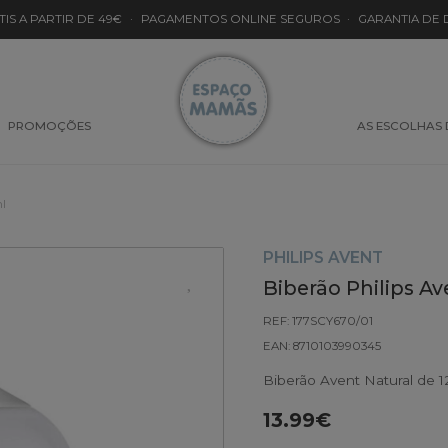
TIS A PARTIR DE 49€
·
PAGAMENTOS ONLINE SEGUROS
·
GARANTIA DE
PROMOÇÕES
AS ESCOLHAS
ml
PHILIPS AVENT
Biberão Philips Av
REF: 177SCY670/01
EAN: 8710103990345
Biberão Avent Natural de 1
13.99€