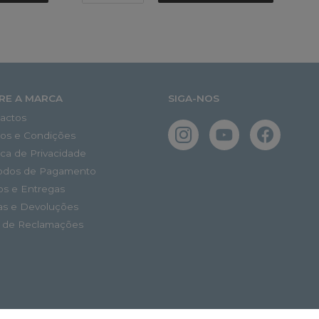
RE A MARCA
SIGA-NOS
actos
os e Condições
tica de Privacidade
odos de Pagamento
os e Entregas
as e Devoluções
o de Reclamações