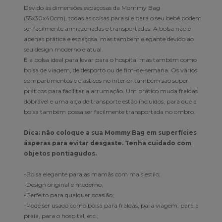
Devido às dimensões espaçosas da Mommy Bag
(55x30x40cm), todas as coisas para si e para o seu bebé podem
ser facilmente armazenadas e transportadas. A bolsa não é
apenas prática e espaçosa, mas também elegante devido ao
seu design moderno e atual.
É a bolsa ideal para levar para o hospital mas também como
bolsa de viagem, de desporto ou de fim-de-semana. Os vários
compartimentos e elásticos no interior também são super
práticos para facilitar a arrumação. Um prático muda fraldas
dobrável e uma alça de transporte estão incluídos, para que a
bolsa também possa ser facilmente transportada no ombro.
Dica: não coloque a sua Mommy Bag em superfícies
ásperas para evitar desgaste. Tenha cuidado com
objetos pontiagudos.
-Bolsa elegante para as mamãs com mais estilo;
-Design original e moderno;
-Perfeito para qualquer ocasião;
-Pode ser usado como bolsa para fraldas, para viagem, para a
praia, para o hospital, etc.;