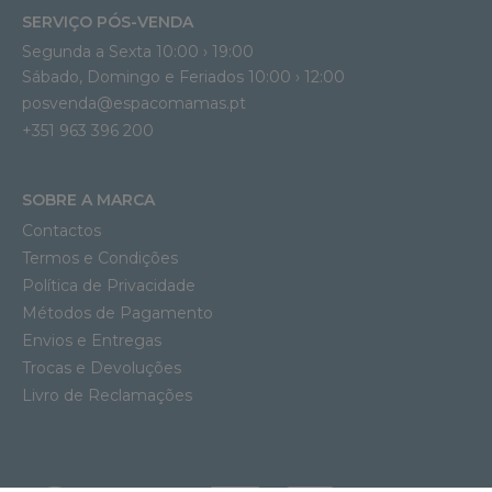
SERVIÇO PÓS-VENDA
Segunda a Sexta 10:00 › 19:00
Sábado, Domingo e Feriados 10:00 › 12:00
posvenda@espacomamas.pt
+351 963 396 200
SOBRE A MARCA
Contactos
Termos e Condições
Política de Privacidade
Métodos de Pagamento
Envios e Entregas
Trocas e Devoluções
Livro de Reclamações