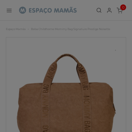
0
ITEMS
Espaço Mamãs
Bolsa Childhome Mommy Bag Signature Prestige Noisette