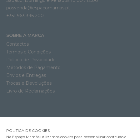
Sábado, Domingo e Feriados 10:00 › 12:00
posvenda@espacomamas.pt
+351 963 396 200
SOBRE A MARCA
Contactos
Termos e Condições
Política de Privacidade
Métodos de Pagamento
Envios e Entregas
Trocas e Devoluções
Livro de Reclamações
POLÍTICA DE COOKIES
Na Espaço Mamãs utilizamos cookies para personalizar conteúdo e