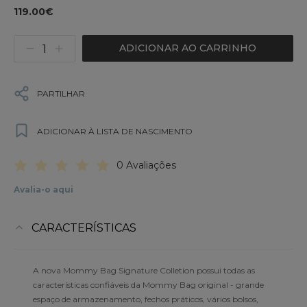
119.00€
ADICIONAR AO CARRINHO
PARTILHAR
ADICIONAR À LISTA DE NASCIMENTO
0 Avaliações
Avalia-o aqui
CARACTERÍSTICAS
A nova Mommy Bag Signature Colletion possui todas as
características confiáveis da Mommy Bag original - grande
espaço de armazenamento, fechos práticos, vários bolsos,