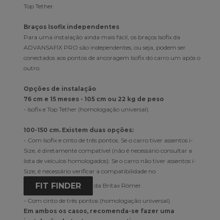
Top Tether.
Braços Isofix independentes
Para uma instalação ainda mais fácil, os braços Isofix da
ADVANSAFIX PRO são independentes, ou seja, podem ser
conectados aos pontos de ancoragem Isofix do carro um após o
outro.
Opções de instalação
76 cm e 15 meses - 105 cm ou 22 kg de peso
- Isofix e Top Tether (homologação universal).
100-150 cm. Existem duas opções:
- Com Isofix e cinto de três pontos. Se o carro tiver assentos i-
Size, é diretamente compatível (não é necessário consultar a
lista de veículos homologados). Se o carro não tiver assentos i-
Size, é necessário verificar a compatibilidade no
FIT FINDER
da Britax Römer.
- Com cinto de três pontos (homologação universal).
Em ambos os casos, recomenda-se fazer uma