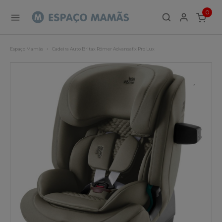
0
ITEMS
Espaço Mamãs
Cadeira Auto Britax Römer Advansafix Pro Lux