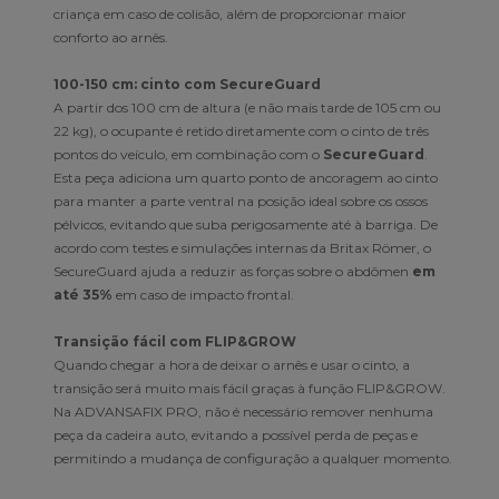
criança em caso de colisão, além de proporcionar maior
conforto ao arnês.
100-150 cm: cinto com SecureGuard
A partir dos 100 cm de altura (e não mais tarde de 105 cm ou
22 kg), o ocupante é retido diretamente com o cinto de três
pontos do veículo, em combinação com o
SecureGuard
.
Esta peça adiciona um quarto ponto de ancoragem ao cinto
para manter a parte ventral na posição ideal sobre os ossos
pélvicos, evitando que suba perigosamente até à barriga. De
acordo com testes e simulações internas da Britax Römer, o
SecureGuard ajuda a reduzir as forças sobre o abdômen
em
até 35%
em caso de impacto frontal.
Transição fácil com FLIP&GROW
Quando chegar a hora de deixar o arnês e usar o cinto, a
transição será muito mais fácil graças à função FLIP&GROW.
Na ADVANSAFIX PRO, não é necessário remover nenhuma
peça da cadeira auto, evitando a possível perda de peças e
permitindo a mudança de configuração a qualquer momento.