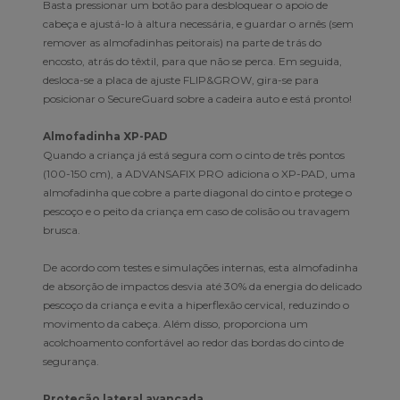
Basta pressionar um botão para desbloquear o apoio de
cabeça e ajustá-lo à altura necessária, e guardar o arnês (sem
remover as almofadinhas peitorais) na parte de trás do
encosto, atrás do têxtil, para que não se perca. Em seguida,
desloca-se a placa de ajuste FLIP&GROW, gira-se para
posicionar o SecureGuard sobre a cadeira auto e está pronto!
Almofadinha XP-PAD
Quando a criança já está segura com o cinto de três pontos
(100-150 cm), a ADVANSAFIX PRO adiciona o XP-PAD, uma
almofadinha que cobre a parte diagonal do cinto e protege o
pescoço e o peito da criança em caso de colisão ou travagem
brusca.
De acordo com testes e simulações internas, esta almofadinha
de absorção de impactos desvia até 30% da energia do delicado
pescoço da criança e evita a hiperflexão cervical, reduzindo o
movimento da cabeça. Além disso, proporciona um
acolchoamento confortável ao redor das bordas do cinto de
segurança.
Proteção lateral avançada