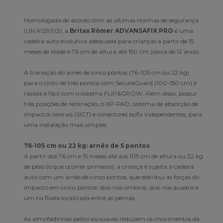
Homologada de acordo com as últimas normas de segurança
(UN R129/03), a
Britax Römer ADVANSAFIX PRO
é uma
cadeira auto evolutiva adequada para crianças a partir de 15
meses de idade e 76 cm de altura até 150 cm (cerca de 12 anos).
A transição do arnês de cinco pontos (76-105 cm ou 22 kg)
para o cinto de três pontos com SecureGuard (100-150 cm) é
rápida e fácil com o sistema FLIP&GROW. Além disso, possui
três posições de reclinação, o XP-PAD, sistema de absorção de
impactos laterais (SICT) e conectores Isofix independentes, para
uma instalação mais simples.
76-105 cm ou 22 kg: arnês de 5 pontos
A partir dos 76 cm e 15 meses até aos 105 cm de altura ou 22 kg
de peso (o que ocorrer primeiro), a criança é sujeita à cadeira
auto com um arnês de cinco pontos, que distribui as forças do
impacto em cinco pontos: dois nos ombros, dois nos quadris e
um na fivela localizada entre as pernas.
As almofadinhas peitorais suaves reduzem os movimentos da