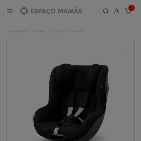
0
ITEMS
Espaço Mamãs
Cadeira Auto Cybex Sirona G3 i-Size