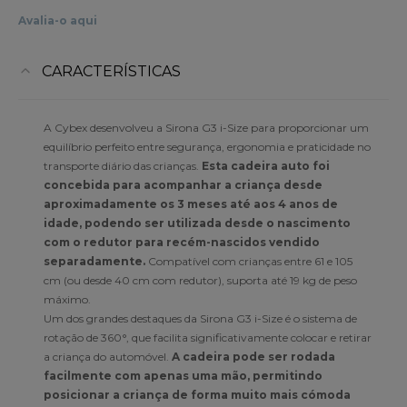
Avalia-o aqui
CARACTERÍSTICAS
A Cybex desenvolveu a Sirona G3 i-Size para proporcionar um
equilíbrio perfeito entre segurança, ergonomia e praticidade no
transporte diário das crianças.
Esta cadeira auto foi
concebida para acompanhar a criança desde
aproximadamente os 3 meses até aos 4 anos de
idade, podendo ser utilizada desde o nascimento
com o redutor para recém-nascidos vendido
separadamente.
Compatível com crianças entre 61 e 105
cm (ou desde 40 cm com redutor), suporta até 19 kg de peso
máximo.
Um dos grandes destaques da Sirona G3 i-Size é o sistema de
rotação de 360°, que facilita significativamente colocar e retirar
a criança do automóvel.
A cadeira pode ser rodada
facilmente com apenas uma mão, permitindo
posicionar a criança de forma muito mais cómoda