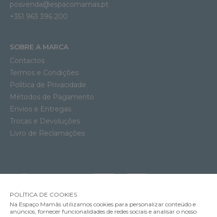
posvenda@espacomamas.pt
+351 963 396 200
SOBRE A MARCA
Contactos
Termos e Condições
Política de Privacidade
Métodos de Pagamento
Envios e Entregas
Trocas e Devoluções
Livro de Reclamações
POLÍTICA DE COOKIES
Na Espaço Mamãs utilizamos cookies para personalizar conteúdo e
anúncios, fornecer funcionalidades de redes sociais e analisar o nosso