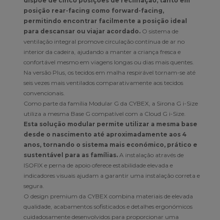
dispõe de cinco posições de reclinação, tanto em
posição rear-facing como forward-facing,
permitindo encontrar facilmente a posição ideal
para descansar ou viajar acordado.
O sistema de
ventilação integral promove circulação contínua de ar no
interior da cadeira, ajudando a manter a criança fresca e
confortável mesmo em viagens longas ou dias mais quentes.
Na versão Plus, os tecidos em malha respirável tornam-se até
seis vezes mais ventilados comparativamente aos tecidos
convencionais.
Como parte da família Modular G da CYBEX, a Sirona G i-Size
utiliza a mesma Base G compatível com a Cloud G i-Size.
Esta solução modular permite utilizar a mesma base
desde o nascimento até aproximadamente aos 4
anos, tornando o sistema mais económico, prático e
sustentável para as famílias.
A instalação através de
ISOFIX e perna de apoio oferece estabilidade elevada e
indicadores visuais ajudam a garantir uma instalação correta e
segura.
O design premium da CYBEX combina materiais de elevada
qualidade, acabamentos sofisticados e detalhes ergonómicos
cuidadosamente desenvolvidos para proporcionar uma