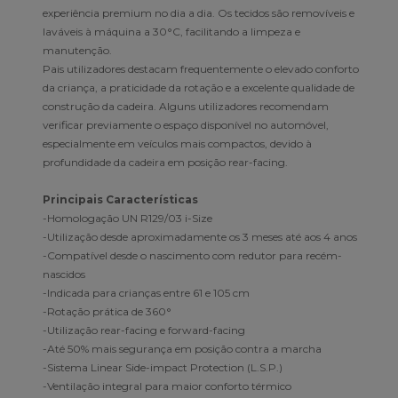
experiência premium no dia a dia. Os tecidos são removíveis e
laváveis à máquina a 30°C, facilitando a limpeza e
manutenção.
Pais utilizadores destacam frequentemente o elevado conforto
da criança, a praticidade da rotação e a excelente qualidade de
construção da cadeira. Alguns utilizadores recomendam
verificar previamente o espaço disponível no automóvel,
especialmente em veículos mais compactos, devido à
profundidade da cadeira em posição rear-facing.
Principais Características
-Homologação UN R129/03 i-Size
-Utilização desde aproximadamente os 3 meses até aos 4 anos
-Compatível desde o nascimento com redutor para recém-
nascidos
-Indicada para crianças entre 61 e 105 cm
-Rotação prática de 360°
-Utilização rear-facing e forward-facing
-Até 50% mais segurança em posição contra a marcha
-Sistema Linear Side-impact Protection (L.S.P.)
-Ventilação integral para maior conforto térmico