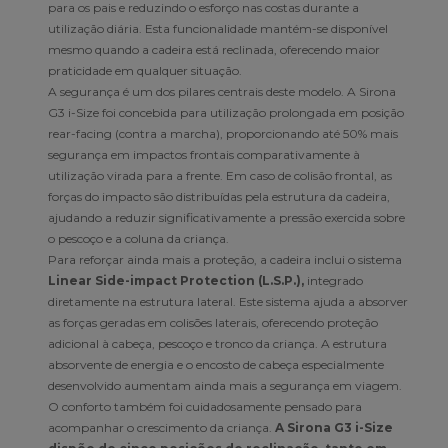
para os pais e reduzindo o esforço nas costas durante a
utilização diária. Esta funcionalidade mantém-se disponível
mesmo quando a cadeira está reclinada, oferecendo maior
praticidade em qualquer situação.
A segurança é um dos pilares centrais deste modelo. A Sirona
G3 i-Size foi concebida para utilização prolongada em posição
rear-facing (contra a marcha), proporcionando até 50% mais
segurança em impactos frontais comparativamente à
utilização virada para a frente. Em caso de colisão frontal, as
forças do impacto são distribuídas pela estrutura da cadeira,
ajudando a reduzir significativamente a pressão exercida sobre
o pescoço e a coluna da criança.
Para reforçar ainda mais a proteção, a cadeira inclui o sistema
Linear Side-impact Protection (L.S.P.),
integrado
diretamente na estrutura lateral. Este sistema ajuda a absorver
as forças geradas em colisões laterais, oferecendo proteção
adicional à cabeça, pescoço e tronco da criança. A estrutura
absorvente de energia e o encosto de cabeça especialmente
desenvolvido aumentam ainda mais a segurança em viagem.
O conforto também foi cuidadosamente pensado para
acompanhar o crescimento da criança.
A Sirona G3 i-Size