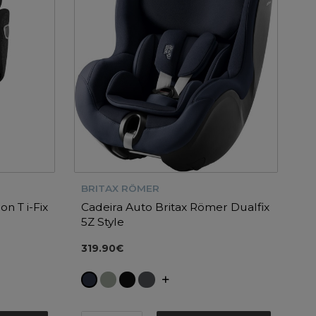
BRITAX RÖMER
n T i-Fix
Cadeira Auto Britax Römer Dualfix
5Z Style
319.90€