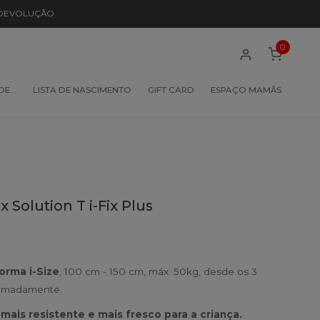
 DEVOLUÇÃO
0
 DE…
LISTA DE NASCIMENTO
GIFT CARD
ESPAÇO MAMÃS
 Solution T i-Fix Plus
orma i-Size
, 100 cm - 150 cm, máx. 50kg, desde os 3
oximadamente.
mais resistente e mais fresco para a criança.