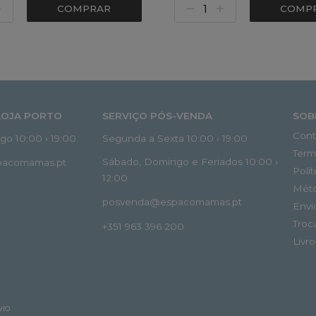
COMPRAR
COMP
LOJA PORTO
SERVIÇO PÓS-VENDA
SOB
Cont
o 10:00 › 19:00
Segunda a Sexta 10:00 › 19:00
Term
Sábado, Domingo e Feriados 10:00 ›
spacomamas.pt
Polí
12:00
Mét
posvenda@espacomamas.pt
Envi
Troc
+351 963 396 200
Livr
VIO