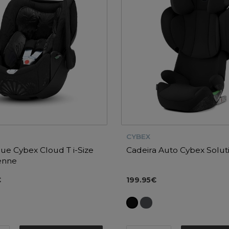
CYBEX
e Cybex Cloud T i-Size
Cadeira Auto Cybex Solutio
ienne
€
199.95€