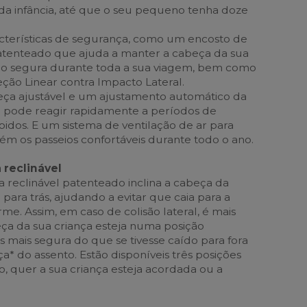
s da infância, até que o seu pequeno tenha doze
acterísticas de segurança, como um encosto de
atenteado que ajuda a manter a cabeça da sua
ão segura durante toda a sua viagem, bem como
ão Linear contra Impacto Lateral.
ça ajustável e um ajustamento automático da
ue pode reagir rapidamente a períodos de
pidos. E um sistema de ventilação de ar para
m os passeios confortáveis durante todo o ano.
 reclinável
 reclinável patenteado inclina a cabeça da
 para trás, ajudando a evitar que caia para a
e. Assim, em caso de colisão lateral, é mais
ça da sua criança esteja numa posição
s mais segura do que se tivesse caído para fora
* do assento. Estão disponíveis três posições
o, quer a sua criança esteja acordada ou a