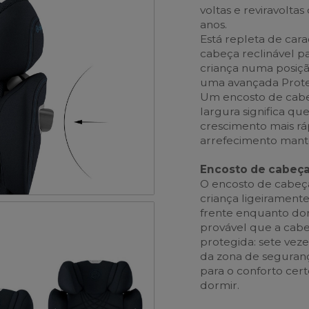
voltas e reviravolta
anos.
Está repleta de car
cabeça reclinável p
criança numa posiç
uma avançada Proteç
Um encosto de cabe
largura significa q
crescimento mais rá
arrefecimento manté
Encosto de cabeça
O encosto de cabeça
criança ligeiramente
frente enquanto dorm
provável que a cabe
protegida: sete veze
da zona de segurança
para o conforto cert
dormir.