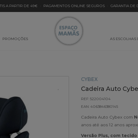
TIS A PARTIR DE 49€
·
PAGAMENTOS ONLINE SEGUROS
·
GARANTIA DE
PROMOÇÕES
AS ESCOLHAS
CYBEX
Cadeira Auto Cybex
REF: 522004104
EAN: 4063846380145
Cadeira Auto Cybex com
N
anos até aos 12 anos apr
Versão Plus, com tecido 