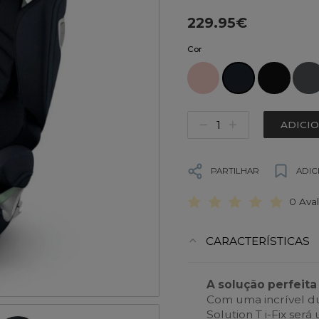
229.95€
Cor
ADICI
PARTILHAR
ADIC
0 Ava
CARACTERÍSTICAS
A solução perfeita
Com uma incrível du
Solution T i-Fix se