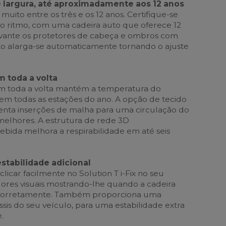
e largura, até aproximadamente aos 12 anos
muito entre os três e os 12 anos. Certifique-se
 ritmo, com uma cadeira auto que oferece 12
Levante os protetores de cabeça e ombros com
o alarga-se automaticamente tornando o ajuste
m toda a volta
em toda a volta mantém a temperatura do
 em todas as estações do ano. A opção de tecido
nta inserções de malha para uma circulação do
 melhores. A estrutura de rede 3D
bida melhora a respirabilidade em até seis
estabilidade adicional
clicar facilmente no Solution T i-Fix no seu
dores visuais mostrando-lhe quando a cadeira
a corretamente. Também proporciona uma
ssis do seu veículo, para uma estabilidade extra
.