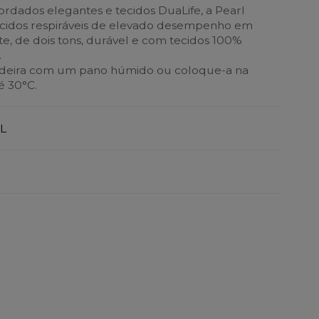
rdados elegantes e tecidos DuaLife, a Pearl
tecidos respiráveis de elevado desempenho em
te, de dois tons, durável e com tecidos 100%
.
cadeira com um pano húmido ou coloque-a na
é 30°C.
L