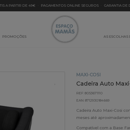
TIS A PARTIR DE 49€
·
PAGAMENTOS ONLINE SEGUROS
·
GARANTIA DE
PROMOÇÕES
AS ESCOLHAS
MAXI-COSI
Cadeira Auto Maxi-
REF: 8053671110
EAN: 8712930184669
Cadeira Auto Maxi-Cosi c
meses até aproximadament
Compatível com a Base Fam