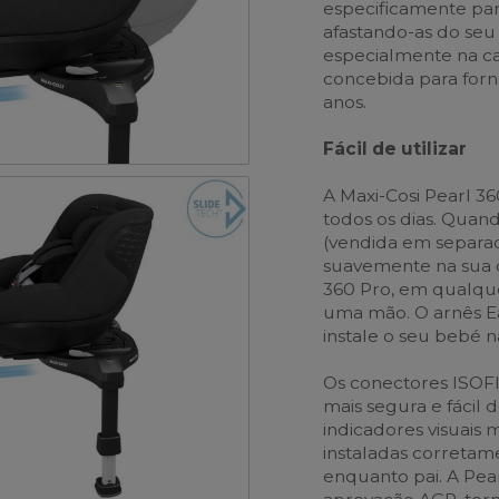
especificamente par
afastando-as do seu 
especialmente na ca
concebida para forn
anos.
Fácil de utilizar
A Maxi-Cosi Pearl 360
todos os dias. Quand
(vendida em separado
suavemente na sua d
360 Pro, em qualque
uma mão. O arnês E
instale o seu bebé 
Os conectores ISOFI
mais segura e fácil 
indicadores visuais
instaladas corretam
enquanto pai. A Pea