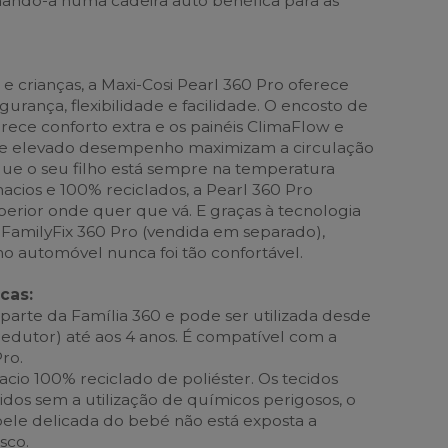
ando-a numa cadeira auto benéfica para as
e crianças, a Maxi-Cosi Pearl 360 Pro oferece
urança, flexibilidade e facilidade. O encosto de
rece conforto extra e os painéis ClimaFlow e
 de elevado desempenho maximizam a circulação
 que o seu filho está sempre na temperatura
acios e 100% reciclados, a Pearl 360 Pro
perior onde quer que vá. E graças à tecnologia
FamilyFix 360 Pro (vendida em separado),
no automóvel nunca foi tão confortável.
cas:
 parte da Família 360 e pode ser utilizada desde
edutor) até aos 4 anos. É compatível com a
ro.
cio 100% reciclado de poliéster. Os tecidos
dos sem a utilização de químicos perigosos, o
 pele delicada do bebé não está exposta a
sco.