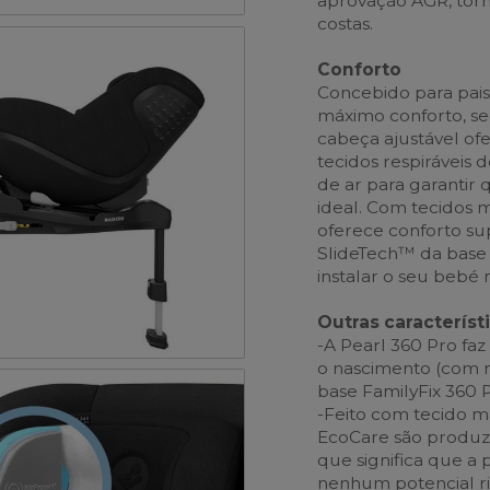
aprovação AGR, torn
costas.
Conforto
Concebido para pais 
máximo conforto, seg
cabeça ajustável ofe
tecidos respiráveis
de ar para garantir
ideal. Com tecidos m
oferece conforto su
SlideTech™ da base 
instalar o seu bebé 
Outras característi
-A Pearl 360 Pro faz
o nascimento (com r
base FamilyFix 360 P
-Feito com tecido ma
EcoCare são produzi
que significa que a
nenhum potencial ri