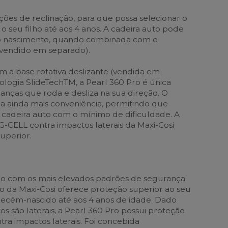
ções de reclinação, para que possa selecionar o
 seu filho até aos 4 anos. A cadeira auto pode
e o nascimento, quando combinada com o
(vendido em separado).
m a base rotativa deslizante (vendida em
logia SlideTechTM, a Pearl 360 Pro é única
ianças que roda e desliza na sua direção. O
na ainda mais conveniência, permitindo que
na cadeira auto com o mínimo de dificuldade. A
G-CELL contra impactos laterais da Maxi-Cosi
uperior.
o com os mais elevados padrões de segurança
Pro da Maxi-Cosi oferece proteção superior ao seu
ecém-nascido até aos 4 anos de idade. Dado
 são laterais, a Pearl 360 Pro possui proteção
tra impactos laterais. Foi concebida