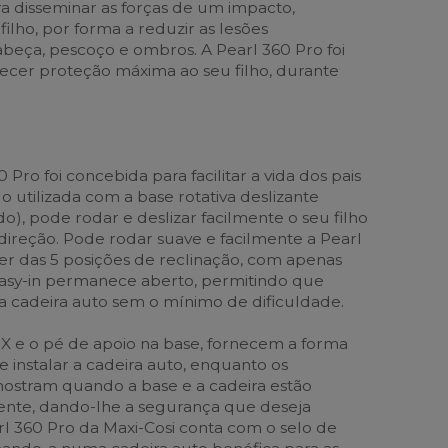
a disseminar as forças de um impacto,
filho, por forma a reduzir as lesões
beça, pescoço e ombros. A Pearl 360 Pro foi
ecer proteção máxima ao seu filho, durante
 Pro foi concebida para facilitar a vida dos pais
o utilizada com a base rotativa deslizante
), pode rodar e deslizar facilmente o seu filho
ireção. Pode rodar suave e facilmente a Pearl
r das 5 posições de reclinação, com apenas
asy-in permanece aberto, permitindo que
na cadeira auto sem o mínimo de dificuldade.
X e o pé de apoio na base, fornecem a forma
de instalar a cadeira auto, enquanto os
 mostram quando a base e a cadeira estão
ente, dando-lhe a segurança que deseja
rl 360 Pro da Maxi-Cosi conta com o selo de