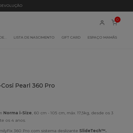
 DEVOLUÇÃO
0
 DE…
LISTA DE NASCIMENTO
GIFT CARD
ESPAÇO MAMÃS
Cosi Pearl 360 Pro
om
Norma i-Size
, 60 cm - 105 cm, máx. 17,5kg, desde os 3
e os 4 anos.
ilyFix 360 Pro com sistema deslizante
SlideTech™
.